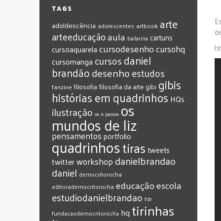
TAGS
arte
E
adoldescência
adolescentes
artbook
d
arteeducação
aula
cartuns
bailarina
cursodesenho
cursohq
h
cursoaquarela
daniel
cursos
cursomanga
brandão
desenho
estudos
gibis
filosofia
filosofia da arte
gibi
fanzine
histórias em quadrinhos
HQs
os
ilustração
os 6 passos
mundos de liz
pensamentos
portfolio
quadrinhos
tiras
tweets
‎danielbrandao‬
workshop
twitter
‎daniel‬
‎democritorocha
‎educação
‎escola
‎editorademocritorocha
‎estudiodanielbrandao
‎fdr
‎tirinhas
‎hq
‎fundacaodemocritorocha