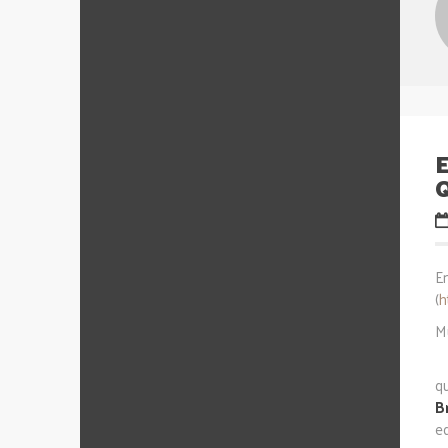
E
(
h
M
q
B
e