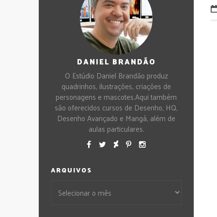
DANIEL BRANDÃO
O Estúdio Daniel Brandão produz
quadrinhos, ilustrações, criações de
personagens e mascotes.Aqui também
são oferecidos cursos de Desenho, HQ,
Desenho Avançado e Mangá, além de
aulas particulares.
ARQUIVOS