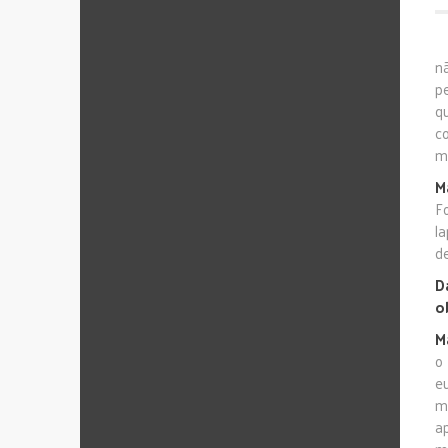
n
p
q
c
m
M
F
la
d
D
o
M
o
e
m
a