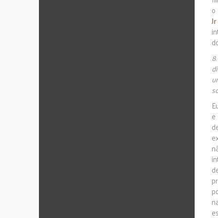
Jr
i
d
8
d
u
s
E
e
d
e
n
i
de
p
p
n
e