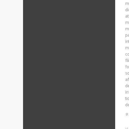
m
d
a
m
m
p
in
m
c
f
f
s
a
d
i
t
d
9