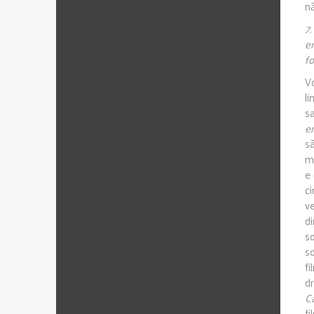
n
7
e
fo
Vo
l
s
e
s
me
e
c
v
d
s
s
f
d
Ca
f