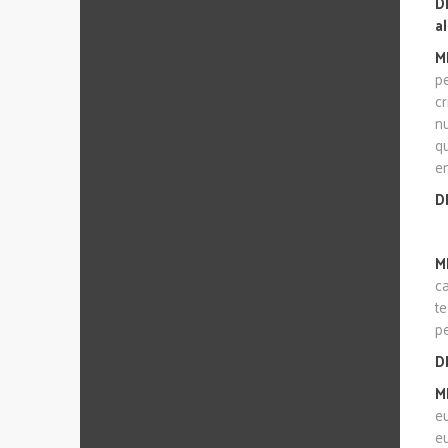
D
a
M
p
cr
n
q
e
D
M
c
t
p
D
M
e
e