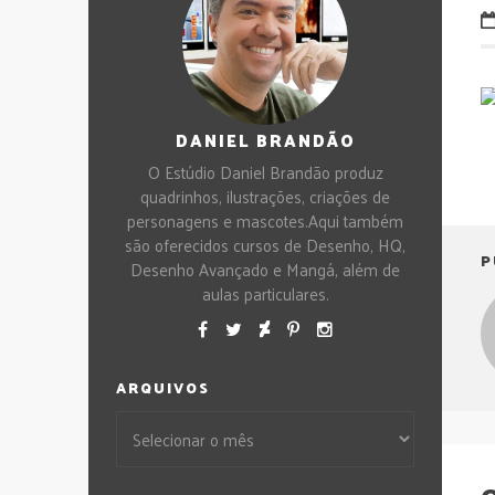
DANIEL BRANDÃO
O Estúdio Daniel Brandão produz
quadrinhos, ilustrações, criações de
personagens e mascotes.Aqui também
são oferecidos cursos de Desenho, HQ,
P
Desenho Avançado e Mangá, além de
aulas particulares.
ARQUIVOS