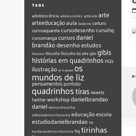
O
TAGS
arte
adoldescência
adolescentes
artbook
arteeducação
aula
cartuns
bailarina
cursodesenho
cursohq
cursoaquarela
daniel
cursos
cursomanga
brandão
desenho
estudos
gibis
filosofia
filosofia da arte
gibi
fanzine
histórias em quadrinhos
HQs
os
ilustração
os 6 passos
mundos de liz
P
pensamentos
portfolio
quadrinhos
tiras
tweets
‎danielbrandao‬
workshop
twitter
‎daniel‬
‎democritorocha
‎educação
‎escola
‎editorademocritorocha
‎estudiodanielbrandao
‎fdr
‎tirinhas
‎hq
‎fundacaodemocritorocha