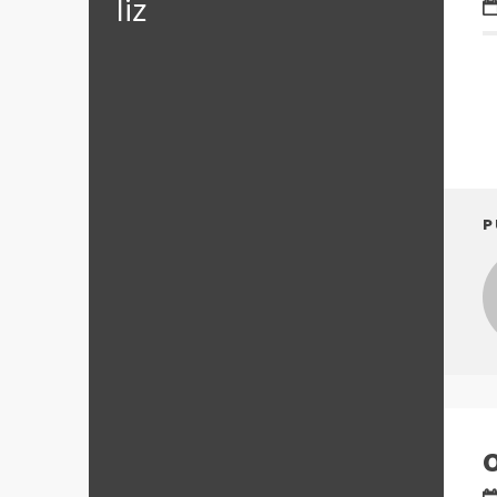
‪‎liz
P
O