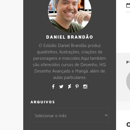
DANIEL BRANDÃO
O Estúdio Daniel Brandão produz
quadrinhos, ilustrações, criações de
personagens e mascotes.Aqui também
P
são oferecidos cursos de Desenho, HQ,
Desenho Avançado e Mangá, além de
aulas particulares.
ARQUIVOS
O