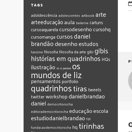
TAGS
arte
adoldescência
adolescentes
artbook
arteeducação
aula
cartuns
bailarina
cursodesenho
cursohq
cursoaquarela
daniel
cursos
cursomanga
brandão
desenho
estudos
gibis
filosofia
filosofia da arte
gibi
fanzine
histórias em quadrinhos
HQs
P
os
ilustração
os 6 passos
mundos de liz
pensamentos
portfolio
quadrinhos
tiras
tweets
‎danielbrandao‬
workshop
twitter
‎daniel‬
‎democritorocha
‎educação
‎escola
‎editorademocritorocha
‎estudiodanielbrandao
‎fdr
O
‎tirinhas
‎hq
‎fundacaodemocritorocha