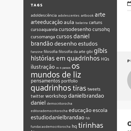
TAGS
arte
adoldescência
adolescentes
artbook
arteeducação
aula
cartuns
bailarina
cursodesenho
cursohq
cursoaquarela
daniel
cursos
cursomanga
brandão
desenho
estudos
gibis
filosofia
filosofia da arte
gibi
fanzine
histórias em quadrinhos
HQs
P
os
ilustração
os 6 passos
mundos de liz
pensamentos
portfolio
quadrinhos
tiras
tweets
‎danielbrandao‬
workshop
twitter
‎daniel‬
‎democritorocha
‎educação
‎escola
‎editorademocritorocha
‎estudiodanielbrandao
‎fdr
O
‎tirinhas
‎hq
‎fundacaodemocritorocha