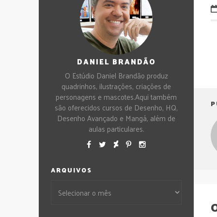
DANIEL BRANDÃO
O Estúdio Daniel Brandão produz
quadrinhos, ilustrações, criações de
personagens e mascotes.Aqui também
P
são oferecidos cursos de Desenho, HQ,
Desenho Avançado e Mangá, além de
aulas particulares.
ARQUIVOS
O