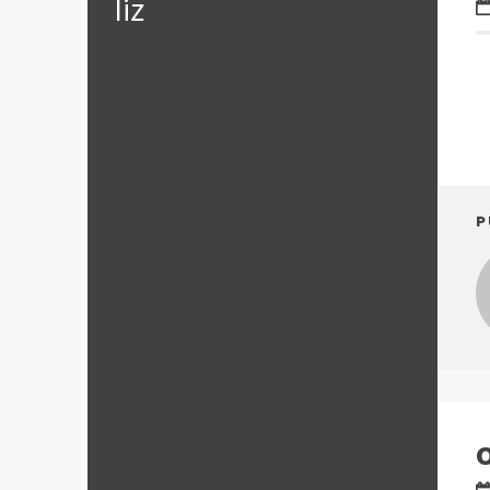
‪‎liz
P
O