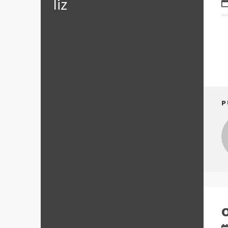
‪‎liz
P
O