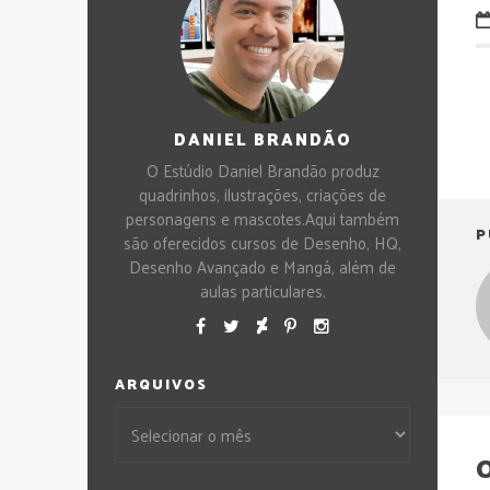
DANIEL BRANDÃO
O Estúdio Daniel Brandão produz
quadrinhos, ilustrações, criações de
personagens e mascotes.Aqui também
P
são oferecidos cursos de Desenho, HQ,
Desenho Avançado e Mangá, além de
aulas particulares.
ARQUIVOS
O