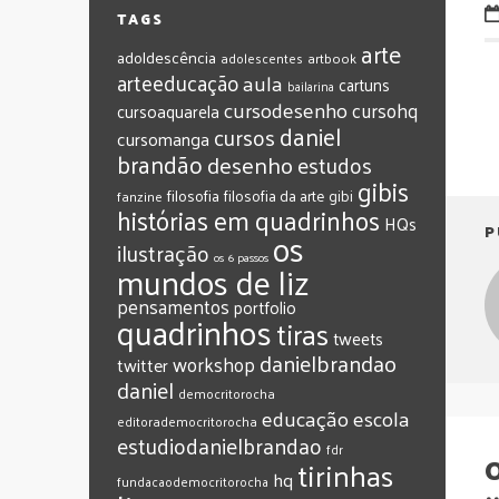
TAGS
arte
adoldescência
adolescentes
artbook
arteeducação
aula
cartuns
bailarina
cursodesenho
cursohq
cursoaquarela
daniel
cursos
cursomanga
brandão
desenho
estudos
gibis
filosofia
filosofia da arte
gibi
fanzine
histórias em quadrinhos
HQs
P
os
ilustração
os 6 passos
mundos de liz
pensamentos
portfolio
quadrinhos
tiras
tweets
‎danielbrandao‬
workshop
twitter
‎daniel‬
‎democritorocha
‎educação
‎escola
‎editorademocritorocha
‎estudiodanielbrandao
‎fdr
O
‎tirinhas
‎hq
‎fundacaodemocritorocha