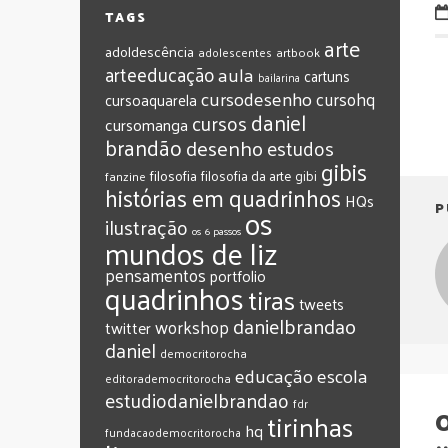
TAGS
arte
adoldescência
adolescentes
artbook
arteeducação
aula
cartuns
bailarina
cursodesenho
cursohq
cursoaquarela
daniel
cursos
cursomanga
brandão
desenho
estudos
gibis
filosofia
filosofia da arte
gibi
fanzine
histórias em quadrinhos
HQs
P
os
ilustração
os 6 passos
mundos de liz
pensamentos
portfolio
quadrinhos
tiras
tweets
‎danielbrandao‬
workshop
twitter
‎daniel‬
‎democritorocha
‎educação
‎escola
‎editorademocritorocha
‎estudiodanielbrandao
‎fdr
O
‎tirinhas
‎hq
‎fundacaodemocritorocha