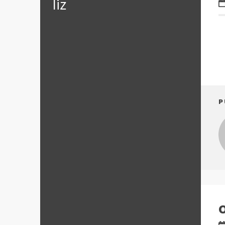
‪‎liz
P
O