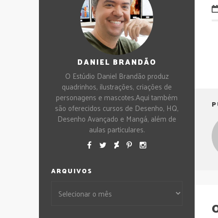
DANIEL BRANDÃO
O Estúdio Daniel Brandão produz
quadrinhos, ilustrações, criações de
personagens e mascotes.Aqui também
P
são oferecidos cursos de Desenho, HQ,
Desenho Avançado e Mangá, além de
aulas particulares.
ARQUIVOS
O