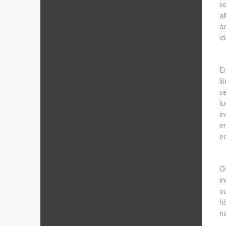
s
a
ac
id
E
l
s
l
in
e
ed
O
i
o
h
na