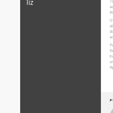
‪‎liz
T
a
A
O
a
d
ar
P
R
t
u
A
P