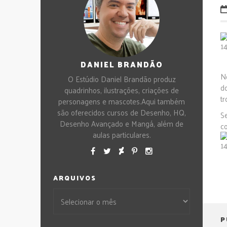
DANIEL BRANDÃO
N
O Estúdio Daniel Brandão produz
d
quadrinhos, ilustrações, criações de
tr
personagens e mascotes.Aqui também
são oferecidos cursos de Desenho, HQ,
S
Desenho Avançado e Mangá, além de
co
aulas particulares.
ARQUIVOS
P