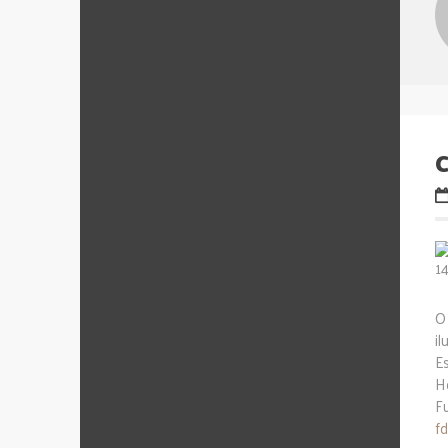
O
il
Es
H
F
f