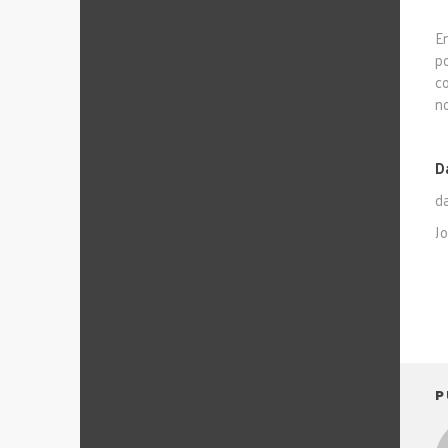
E
p
c
no
D
d
Jo
P