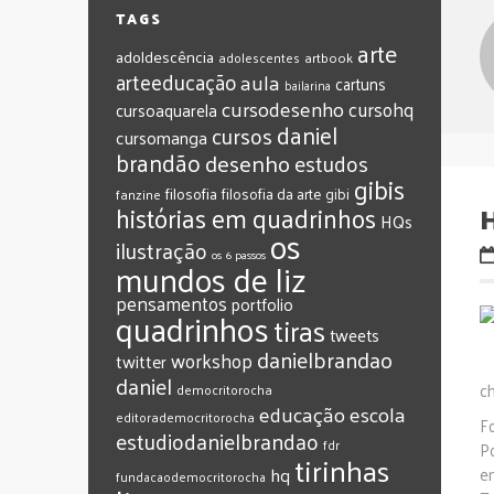
TAGS
arte
adoldescência
adolescentes
artbook
arteeducação
aula
cartuns
bailarina
cursodesenho
cursohq
cursoaquarela
daniel
cursos
cursomanga
brandão
desenho
estudos
gibis
filosofia
filosofia da arte
gibi
fanzine
histórias em quadrinhos
HQs
os
ilustração
os 6 passos
mundos de liz
pensamentos
portfolio
quadrinhos
tiras
tweets
‎danielbrandao‬
workshop
twitter
‎daniel‬
c
‎democritorocha
‎educação
‎escola
‎editorademocritorocha
F
‎estudiodanielbrandao
‎fdr
P
‎tirinhas
‎hq
e
‎fundacaodemocritorocha