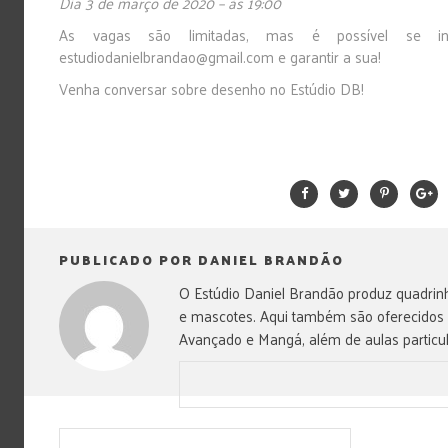
Dia 3 de março de 2020 – às 19:00
As vagas são limitadas, mas é possível se ins
estudiodanielbrandao@gmail.com e garantir a sua!
Venha conversar sobre desenho no Estúdio DB!
PUBLICADO POR DANIEL BRANDÃO
O Estúdio Daniel Brandão produz quadrinh
e mascotes. Aqui também são oferecidos
Avançado e Mangá, além de aulas particul