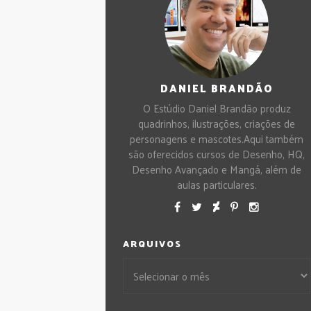
DANIEL BRANDÃO
O Estúdio Daniel Brandão produz
quadrinhos, ilustrações, criações de
personagens e mascotes.Aqui também
são oferecidos cursos de Desenho, HQ,
Desenho Avançado e Mangá, além de
aulas particulares.
ARQUIVOS