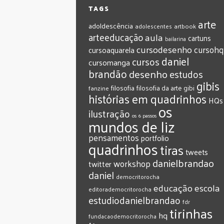
TAGS
arte
adoldescência
adolescentes
artbook
arteeducação
aula
cartuns
bailarina
cursodesenho
cursohq
cursoaquarela
daniel
cursos
cursomanga
brandão
desenho
estudos
gibis
filosofia
filosofia da arte
gibi
fanzine
histórias em quadrinhos
HQs
os
ilustração
os 6 passos
mundos de liz
pensamentos
portfolio
quadrinhos
tiras
tweets
‎danielbrandao‬
workshop
twitter
‎daniel‬
‎democritorocha
‎educação
‎escola
‎editorademocritorocha
‎estudiodanielbrandao
‎fdr
‎tirinhas
‎hq
‎fundacaodemocritorocha