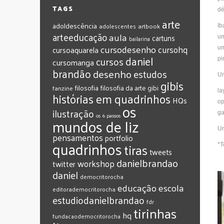
TAGS
dé
arte
adoldescência
adolescentes
artbook
Ib
arteeducação
aula
cartuns
um
bailarina
cursodesenho
cursohq
cursoaquarela
um
daniel
cursos
cursomanga
pi
brandão
desenho
estudos
Um
gibis
filosofia
filosofia da arte
gibi
fanzine
l
histórias em quadrinhos
HQs
op
os
ilustração
ga
os 6 passos
mundos de liz
Um
pensamentos
portfolio
quadrinhos
tiras
*T
tweets
‎danielbrandao‬
workshop
twitter
‎daniel‬
‎democritorocha
‎educação
‎escola
‎editorademocritorocha
‎estudiodanielbrandao
‎fdr
‎tirinhas
‎hq
‎fundacaodemocritorocha