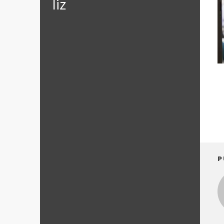
‪‎liz
P