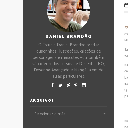
T
es
DANIEL BRANDÃO
re
O Estúdio Daniel Brandão produz
quadrinhos, ilustrações, criações de
Ib
personagens e mascotes.Aqui também
va
são oferecidos cursos de Desenho, HQ,
ex
Desenho Avançado e Mangá, além de
ca
aulas particulares.
ba
tr
Qu
pá
ARQUIVOS
es
pa