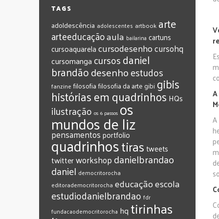
TAGS
arte
adoldescência
adolescentes
artbook
V
arteeducação
aula
cartuns
bailarina
r
cursodesenho
cursohq
cursoaquarela
E
daniel
cursos
cursomanga
m
brandão
desenho
estudos
c
gibis
filosofia
filosofia da arte
gibi
fanzine
histórias em quadrinhos
A
HQs
os
M
ilustração
os 6 passos
mundos de liz
A
h
pensamentos
portfolio
quadrinhos
pe
tiras
tweets
m
‎danielbrandao‬
workshop
twitter
de
‎daniel‬
s
‎democritorocha
‎educação
‎escola
‎editorademocritorocha
C
‎estudiodanielbrandao
‎fdr
‎tirinhas
C
‎hq
‎fundacaodemocritorocha
d