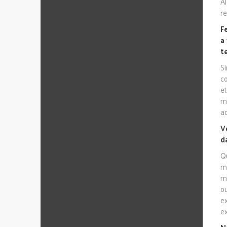
A
re
F
a
t
S
c
e
m
a
V
d
Qu
m
m
o
e
e