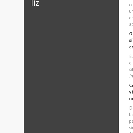
‪‎liz
co
u
o
a
O
s
c
E
e
s
in
C
v
n
D
b
p
s