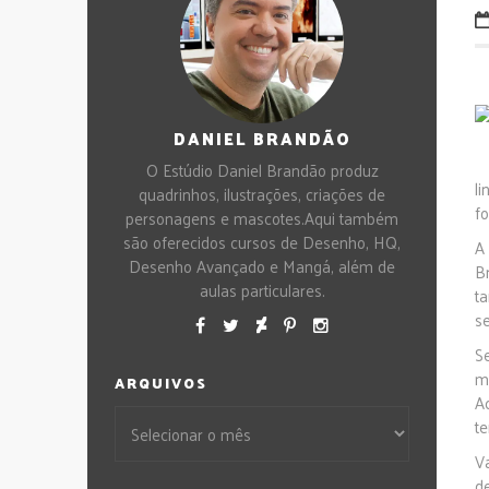
DANIEL BRANDÃO
O Estúdio Daniel Brandão produz
l
quadrinhos, ilustrações, criações de
fo
personagens e mascotes.Aqui também
são oferecidos cursos de Desenho, HQ,
A
Desenho Avançado e Mangá, além de
B
aulas particulares.
t
s
S
m
ARQUIVOS
A
t
V
d