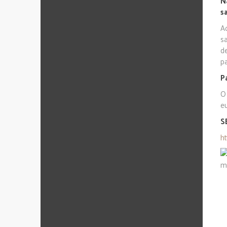
N
s
A
s
d
pa
P
O
e
S
h