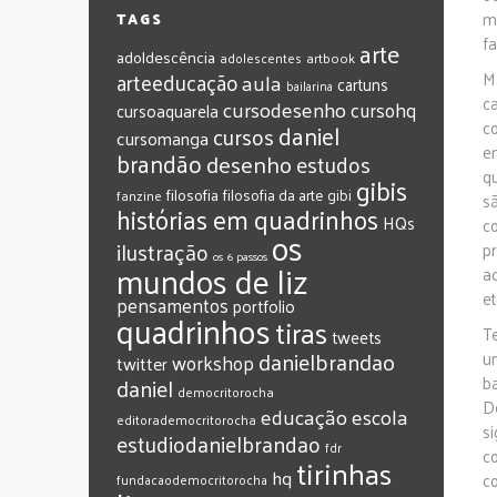
m
TAGS
f
arte
adoldescência
adolescentes
artbook
arteeducação
aula
M
cartuns
bailarina
c
cursodesenho
cursohq
cursoaquarela
c
daniel
cursos
cursomanga
e
brandão
desenho
estudos
q
gibis
filosofia
filosofia da arte
gibi
fanzine
s
histórias em quadrinhos
HQs
c
os
ilustração
pr
os 6 passos
mundos de liz
a
et
pensamentos
portfolio
quadrinhos
tiras
T
tweets
‎danielbrandao‬
un
workshop
twitter
b
‎daniel‬
‎democritorocha
D
‎educação
‎escola
‎editorademocritorocha
s
‎estudiodanielbrandao
‎fdr
c
‎tirinhas
‎hq
c
‎fundacaodemocritorocha