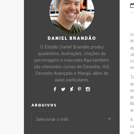
H
DANIEL BRANDÃO
M
O Estúdio Daniel Brandão produz
a
quadrinhos, ilustrações, criações de
d
personagens e mascotes.Aqui também
c
são oferecidos cursos de Desenho, HQ,
e
Desenho Avançado e Mangá, além de
T
aulas particulares.
qu
a
q
l
ARQUIVOS
a
A
c
o