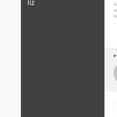
‪‎liz
P
a
b
P