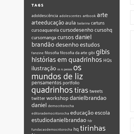
TAGS
arte
adoldescência
adolescentes
artbook
arteeducação
aula
cartuns
bailarina
cursodesenho
cursohq
cursoaquarela
daniel
cursos
cursomanga
brandão
desenho
estudos
gibis
filosofia
filosofia da arte
gibi
fanzine
histórias em quadrinhos
HQs
os
ilustração
os 6 passos
mundos de liz
pensamentos
portfolio
quadrinhos
tiras
tweets
‎danielbrandao‬
workshop
twitter
‎daniel‬
‎democritorocha
‎educação
‎escola
‎editorademocritorocha
‎estudiodanielbrandao
‎fdr
‎tirinhas
‎hq
‎fundacaodemocritorocha