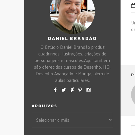
U
d
DANIEL BRANDÃO
O Estúdio Daniel Brandão produz
quadrinhos, ilustrações, criações de
personagens e mascotes.Aqui também
são oferecidos cursos de Desenho, HQ,
Desenho Avançado e Mangá, além de
P
aulas particulares.
ARQUIVOS