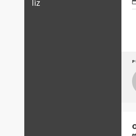
‪‎liz
P
O