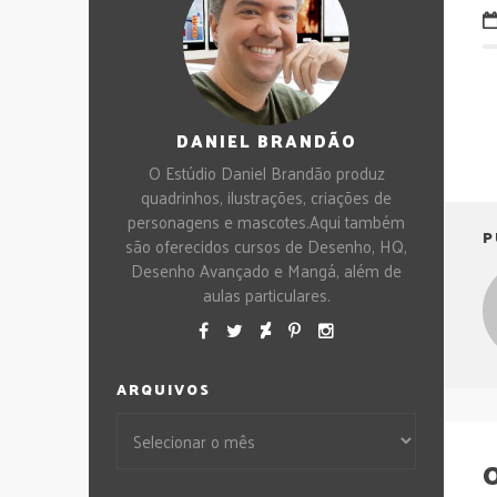
DANIEL BRANDÃO
O Estúdio Daniel Brandão produz
quadrinhos, ilustrações, criações de
personagens e mascotes.Aqui também
P
são oferecidos cursos de Desenho, HQ,
Desenho Avançado e Mangá, além de
aulas particulares.
ARQUIVOS
O