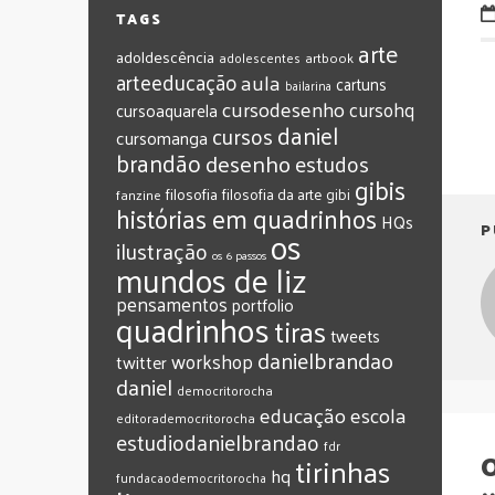
TAGS
arte
adoldescência
adolescentes
artbook
arteeducação
aula
cartuns
bailarina
cursodesenho
cursohq
cursoaquarela
daniel
cursos
cursomanga
brandão
desenho
estudos
gibis
filosofia
filosofia da arte
gibi
fanzine
histórias em quadrinhos
HQs
P
os
ilustração
os 6 passos
mundos de liz
pensamentos
portfolio
quadrinhos
tiras
tweets
‎danielbrandao‬
workshop
twitter
‎daniel‬
‎democritorocha
‎educação
‎escola
‎editorademocritorocha
‎estudiodanielbrandao
‎fdr
O
‎tirinhas
‎hq
‎fundacaodemocritorocha