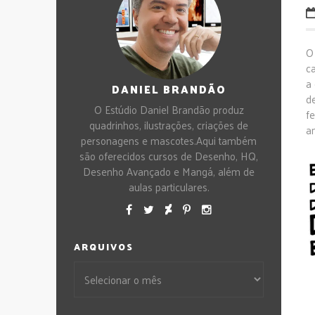
O
ca
a 
DANIEL BRANDÃO
d
O Estúdio Daniel Brandão produz
f
quadrinhos, ilustrações, criações de
a
personagens e mascotes.Aqui também
são oferecidos cursos de Desenho, HQ,
Desenho Avançado e Mangá, além de
aulas particulares.
ARQUIVOS