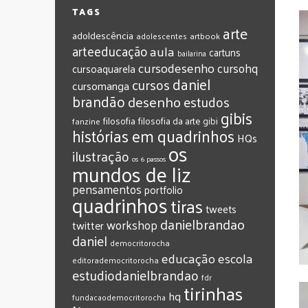
TAGS
arte
adoldescência
adolescentes
artbook
arteeducação
aula
cartuns
bailarina
cursodesenho
cursohq
cursoaquarela
daniel
cursos
cursomanga
brandão
desenho
estudos
gibis
filosofia
filosofia da arte
gibi
fanzine
histórias em quadrinhos
HQs
os
ilustração
os 6 passos
mundos de liz
pensamentos
portfolio
quadrinhos
tiras
tweets
‎danielbrandao‬
workshop
twitter
‎daniel‬
‎democritorocha
‎educação
‎escola
‎editorademocritorocha
‎estudiodanielbrandao
‎fdr
‎tirinhas
‎hq
‎fundacaodemocritorocha