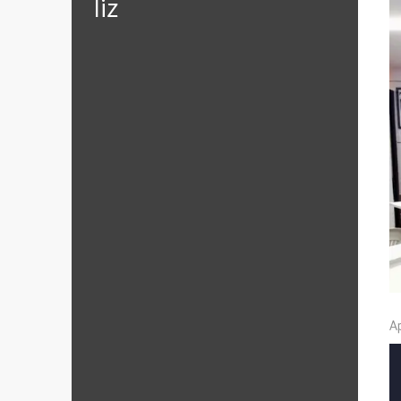
‪‎liz
A