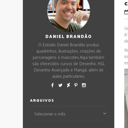
c
U
A
DANIEL BRANDÃO
d
O Estúdio Daniel Brandão produz
Ne
quadrinhos, ilustrações, criações de
o
personagens e mascotes.Aqui também
es
são oferecidos cursos de Desenho, HQ,
Desenho Avançado e Mangá, além de
aulas particulares.
ARQUIVOS