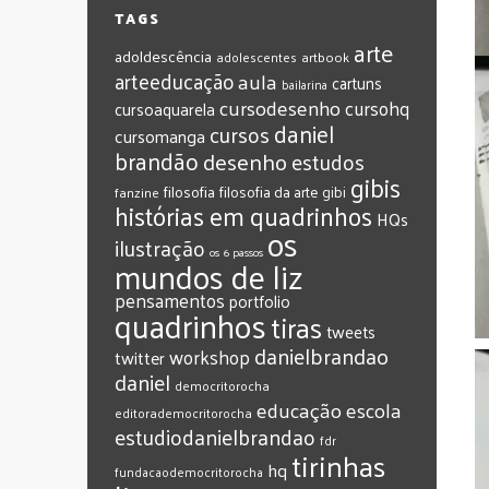
TAGS
arte
adoldescência
adolescentes
artbook
arteeducação
aula
cartuns
bailarina
cursodesenho
cursohq
cursoaquarela
daniel
cursos
cursomanga
brandão
desenho
estudos
gibis
filosofia
filosofia da arte
gibi
fanzine
histórias em quadrinhos
HQs
os
ilustração
os 6 passos
mundos de liz
pensamentos
portfolio
quadrinhos
tiras
tweets
‎danielbrandao‬
workshop
twitter
‎daniel‬
‎democritorocha
‎educação
‎escola
‎editorademocritorocha
‎estudiodanielbrandao
‎fdr
‎tirinhas
‎hq
‎fundacaodemocritorocha