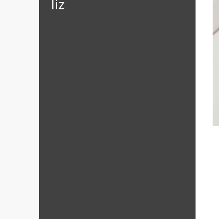
‪‎liz