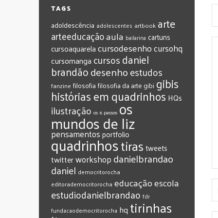
TAGS
arte
adoldescência
adolescentes
artbook
arteeducação
aula
cartuns
bailarina
cursodesenho
cursohq
cursoaquarela
daniel
cursos
cursomanga
brandão
desenho
estudos
gibis
filosofia
filosofia da arte
gibi
fanzine
histórias em quadrinhos
HQs
os
ilustração
os 6 passos
mundos de liz
pensamentos
portfolio
quadrinhos
tiras
tweets
‎danielbrandao‬
workshop
twitter
‎daniel‬
‎democritorocha
‎educação
‎escola
‎editorademocritorocha
‎estudiodanielbrandao
‎fdr
‎tirinhas
‎hq
‎fundacaodemocritorocha