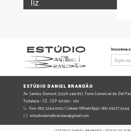
‪‎liz
Inscreva-s
ESTÚDIO DANIEL BRANDÃO
Av. Santos Dumont, 3131A, sala 817, Torre Comercial do Del Pas
Fortaleza – CE . CEP: 60150 - 162
Fixo: (85) 3264.0051 | Celular (WhatsApp): (85) 99277.9244
estudiodanielbrandao@gmail.com
ESTÚDIO DANIEL BRANDÃO • TODOS OS DIR