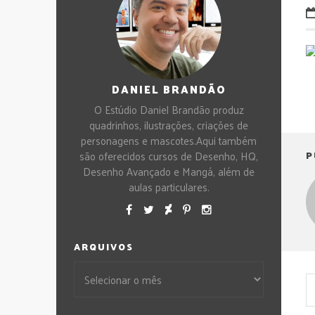
DANIEL BRANDÃO
O Estúdio Daniel Brandão produz
quadrinhos, ilustrações, criações de
personagens e mascotes.Aqui também
são oferecidos cursos de Desenho, HQ,
P
Desenho Avançado e Mangá, além de
aulas particulares.
ARQUIVOS