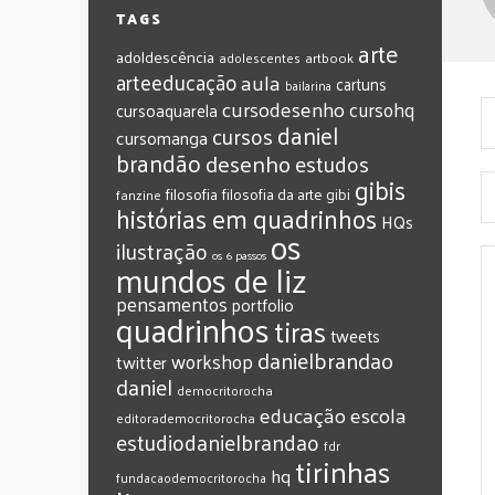
TAGS
arte
adoldescência
adolescentes
artbook
arteeducação
aula
cartuns
bailarina
cursodesenho
cursohq
cursoaquarela
daniel
cursos
cursomanga
brandão
desenho
estudos
gibis
filosofia
filosofia da arte
gibi
fanzine
histórias em quadrinhos
HQs
os
ilustração
os 6 passos
mundos de liz
pensamentos
portfolio
quadrinhos
tiras
tweets
‎danielbrandao‬
workshop
twitter
‎daniel‬
‎democritorocha
‎educação
‎escola
‎editorademocritorocha
‎estudiodanielbrandao
‎fdr
‎tirinhas
‎hq
‎fundacaodemocritorocha