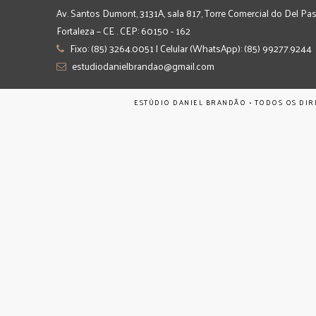
Av. Santos Dumont, 3131A, sala 817, Torre Comercial do Del Pas
Fortaleza – CE . CEP: 60150 - 162
Fixo: (85) 3264.0051 | Celular (WhatsApp): (85) 99277.9244
estudiodanielbrandao@gmail.com
ESTÚDIO DANIEL BRANDÃO • TODOS OS DIR