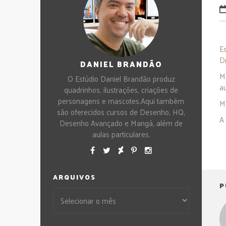
E
D
DANIEL BRANDÃO
M
O Estúdio Daniel Brandão produz
a
quadrinhos, ilustrações, criações de
personagens e mascotes.Aqui também
M
são oferecidos cursos de Desenho, HQ,
A
Desenho Avançado e Mangá, além de
aulas particulares.
ARQUIVOS
P