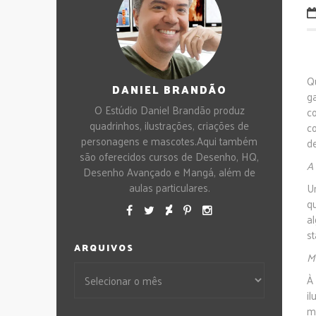
Q
DANIEL BRANDÃO
g
O Estúdio Daniel Brandão produz
c
quadrinhos, ilustrações, criações de
c
personagens e mascotes.Aqui também
d
são oferecidos cursos de Desenho, HQ,
A
Desenho Avançado e Mangá, além de
aulas particulares.
U
q
a
st
ARQUIVOS
M
À 
i
m