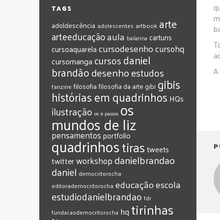
q
TAGS
m
arte
adoldescência
adolescentes
artbook
ba
arteeducação
aula
cartuns
bailarina
To
cursodesenho
cursohq
cursoaquarela
a
daniel
cursos
cursomanga
brandão
desenho
estudos
A 
gibis
filosofia
filosofia da arte
gibi
fanzine
histórias em quadrinhos
HQs
os
ilustração
os 6 passos
mundos de liz
pensamentos
portfolio
quadrinhos
tiras
P
tweets
‎danielbrandao‬
workshop
twitter
‎daniel‬
‎democritorocha
‎educação
‎escola
‎editorademocritorocha
‎estudiodanielbrandao
‎fdr
‎tirinhas
‎hq
‎fundacaodemocritorocha