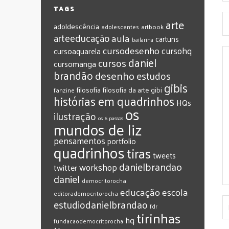
TAGS
arte
adoldescência
adolescentes
artbook
arteeducação
aula
cartuns
bailarina
cursodesenho
cursohq
cursoaquarela
daniel
cursos
cursomanga
brandão
desenho
estudos
gibis
filosofia
filosofia da arte
gibi
fanzine
histórias em quadrinhos
HQs
os
ilustração
os 6 passos
mundos de liz
pensamentos
portfolio
quadrinhos
tiras
tweets
‎danielbrandao‬
workshop
twitter
‎daniel‬
‎democritorocha
‎educação
‎escola
‎editorademocritorocha
‎estudiodanielbrandao
‎fdr
‎tirinhas
‎hq
‎fundacaodemocritorocha