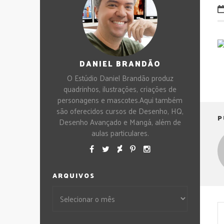
DANIEL BRANDÃO
O Estúdio Daniel Brandão produz
quadrinhos, ilustrações, criações de
personagens e mascotes.Aqui também
são oferecidos cursos de Desenho, HQ,
P
Desenho Avançado e Mangá, além de
aulas particulares.
ARQUIVOS