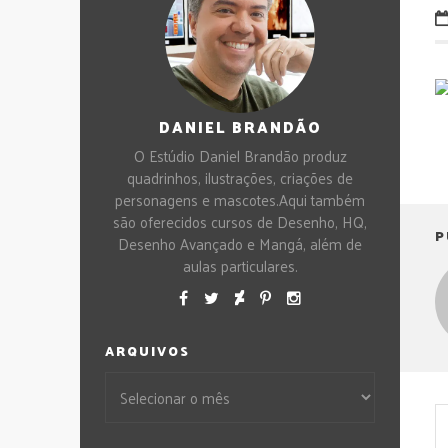
DANIEL BRANDÃO
O Estúdio Daniel Brandão produz
quadrinhos, ilustrações, criações de
personagens e mascotes.Aqui também
são oferecidos cursos de Desenho, HQ,
P
Desenho Avançado e Mangá, além de
aulas particulares.
ARQUIVOS