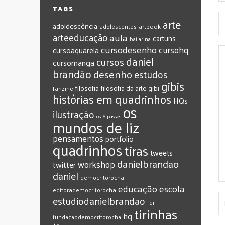
TAGS
arte
adoldescência
adolescentes
artbook
arteeducação
aula
cartuns
bailarina
cursodesenho
cursohq
cursoaquarela
daniel
cursos
cursomanga
brandão
desenho
estudos
gibis
filosofia
filosofia da arte
gibi
fanzine
histórias em quadrinhos
HQs
os
ilustração
os 6 passos
mundos de liz
pensamentos
portfolio
quadrinhos
tiras
tweets
‎danielbrandao‬
workshop
twitter
‎daniel‬
‎democritorocha
‎educação
‎escola
‎editorademocritorocha
‎estudiodanielbrandao
‎fdr
‎tirinhas
‎hq
‎fundacaodemocritorocha