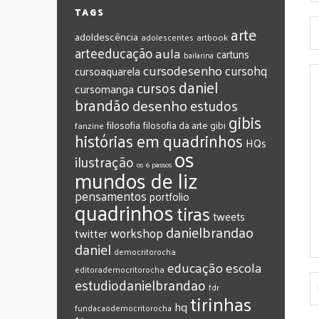
TAGS
arte
adoldescência
adolescentes
artbook
arteeducação
aula
cartuns
bailarina
cursodesenho
cursohq
cursoaquarela
daniel
cursos
cursomanga
brandão
desenho
estudos
gibis
filosofia
filosofia da arte
gibi
fanzine
histórias em quadrinhos
HQs
os
ilustração
os 6 passos
mundos de liz
pensamentos
portfolio
quadrinhos
tiras
tweets
‎danielbrandao‬
workshop
twitter
‎daniel‬
‎democritorocha
‎educação
‎escola
‎editorademocritorocha
‎estudiodanielbrandao
‎fdr
‎tirinhas
‎hq
‎fundacaodemocritorocha