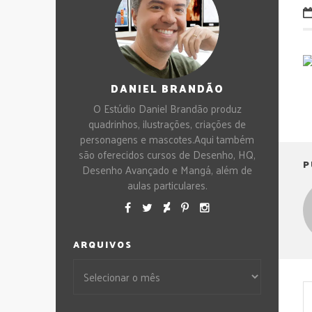
DANIEL BRANDÃO
O Estúdio Daniel Brandão produz
quadrinhos, ilustrações, criações de
personagens e mascotes.Aqui também
são oferecidos cursos de Desenho, HQ,
P
Desenho Avançado e Mangá, além de
aulas particulares.
ARQUIVOS