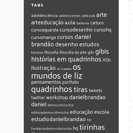
TAGS
arte
adoldescência
adolescentes
artbook
arteeducação
aula
cartuns
bailarina
cursodesenho
cursohq
cursoaquarela
daniel
cursos
cursomanga
brandão
desenho
estudos
gibis
filosofia
filosofia da arte
gibi
fanzine
histórias em quadrinhos
HQs
os
ilustração
os 6 passos
mundos de liz
pensamentos
portfolio
quadrinhos
tiras
tweets
‎danielbrandao‬
workshop
twitter
‎daniel‬
‎democritorocha
‎educação
‎escola
‎editorademocritorocha
‎estudiodanielbrandao
‎fdr
‎tirinhas
‎hq
‎fundacaodemocritorocha