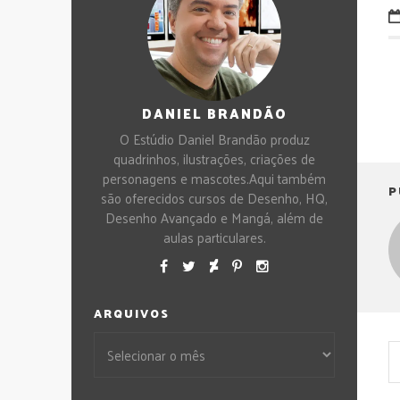
DANIEL BRANDÃO
O Estúdio Daniel Brandão produz
quadrinhos, ilustrações, criações de
personagens e mascotes.Aqui também
P
são oferecidos cursos de Desenho, HQ,
Desenho Avançado e Mangá, além de
aulas particulares.
ARQUIVOS