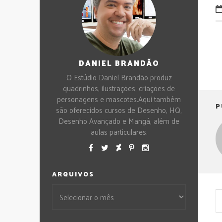
DANIEL BRANDÃO
O Estúdio Daniel Brandão produz
quadrinhos, ilustrações, criações de
personagens e mascotes.Aqui também
P
são oferecidos cursos de Desenho, HQ,
Desenho Avançado e Mangá, além de
aulas particulares.
ARQUIVOS