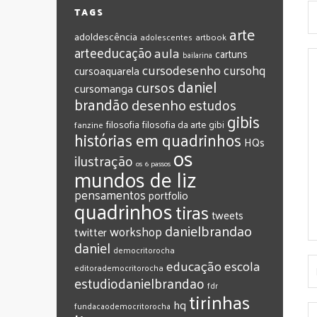
TAGS
arte
adoldescência
adolescentes
artbook
arteeducação
aula
cartuns
bailarina
cursodesenho
cursohq
cursoaquarela
daniel
cursos
cursomanga
brandão
desenho
estudos
gibis
filosofia
filosofia da arte
gibi
fanzine
histórias em quadrinhos
HQs
os
ilustração
os 6 passos
mundos de liz
pensamentos
portfolio
quadrinhos
tiras
tweets
‎danielbrandao‬
workshop
twitter
‎daniel‬
‎democritorocha
‎educação
‎escola
‎editorademocritorocha
‎estudiodanielbrandao
‎fdr
‎tirinhas
‎hq
‎fundacaodemocritorocha