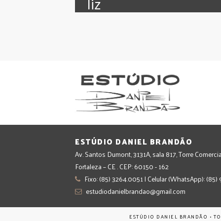
‪‎liz
ESTÚDIO DANIEL BRANDÃO
Av. Santos Dumont, 3131A, sala 817, Torre Comercia
Fortaleza – CE . CEP: 60150 - 162
Fixo: (85) 3264.0051 | Celular (WhatsApp): (85
estudiodanielbrandao@gmail.com
ESTÚDIO DANIEL BRANDÃO • T