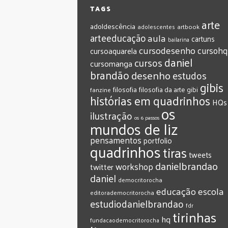
TAGS
arte
adoldescência
adolescentes
artbook
arteeducação
aula
cartuns
bailarina
cursodesenho
cursohq
cursoaquarela
daniel
cursos
cursomanga
brandão
desenho
estudos
gibis
filosofia
filosofia da arte
gibi
fanzine
histórias em quadrinhos
HQs
os
ilustração
os 6 passos
mundos de liz
pensamentos
portfolio
quadrinhos
tiras
tweets
‎danielbrandao‬
workshop
twitter
‎daniel‬
‎democritorocha
‎educação
‎escola
‎editorademocritorocha
‎estudiodanielbrandao
‎fdr
‎tirinhas
‎hq
‎fundacaodemocritorocha