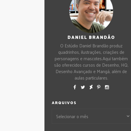
DANIEL BRANDÃO
O Estúdio Daniel Brandão produz
quadrinhos, ilustrações, criações de
personagens e mascotes.Aqui também
são oferecidos cursos de Desenho, HQ,
Desenho Avançado e Mangá, além de
aulas particulares.
ARQUIVOS