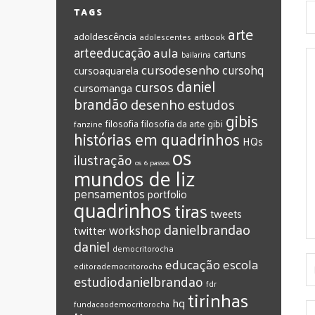
TAGS
arte
adoldescência
adolescentes
artbook
arteeducação
aula
cartuns
bailarina
cursodesenho
cursohq
cursoaquarela
daniel
cursos
cursomanga
brandão
desenho
estudos
gibis
filosofia
filosofia da arte
gibi
fanzine
histórias em quadrinhos
HQs
os
ilustração
os 6 passos
mundos de liz
pensamentos
portfolio
quadrinhos
tiras
tweets
‎danielbrandao‬
workshop
twitter
‎daniel‬
‎democritorocha
‎educação
‎escola
‎editorademocritorocha
‎estudiodanielbrandao
‎fdr
‎tirinhas
‎hq
‎fundacaodemocritorocha