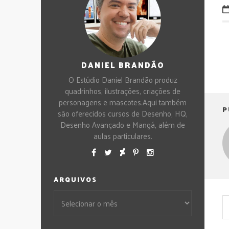
DANIEL BRANDÃO
O Estúdio Daniel Brandão produz
quadrinhos, ilustrações, criações de
personagens e mascotes.Aqui também
P
são oferecidos cursos de Desenho, HQ,
Desenho Avançado e Mangá, além de
aulas particulares.
ARQUIVOS