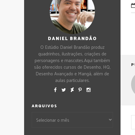
DANIEL BRANDÃO
O Estúdio Daniel Brandão produz
quadrinhos, ilustrações, criações de
personagens e mascotes.Aqui também
P
são oferecidos cursos de Desenho, HQ,
Desenho Avançado e Mangá, além de
aulas particulares.
ARQUIVOS