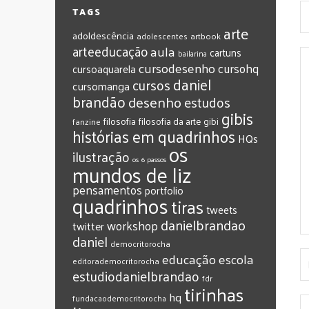
TAGS
arte
adoldescência
adolescentes
artbook
arteeducação
aula
cartuns
bailarina
cursodesenho
cursohq
cursoaquarela
daniel
cursos
cursomanga
brandão
desenho
estudos
gibis
filosofia
filosofia da arte
gibi
fanzine
histórias em quadrinhos
HQs
os
ilustração
os 6 passos
mundos de liz
pensamentos
portfolio
quadrinhos
tiras
tweets
‎danielbrandao‬
workshop
twitter
‎daniel‬
‎democritorocha
‎educação
‎escola
‎editorademocritorocha
‎estudiodanielbrandao
‎fdr
‎tirinhas
‎hq
‎fundacaodemocritorocha