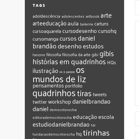
TAGS
arte
adoldescência
adolescentes
artbook
arteeducação
aula
cartuns
bailarina
cursodesenho
cursohq
cursoaquarela
daniel
cursos
cursomanga
brandão
desenho
estudos
gibis
filosofia
filosofia da arte
gibi
fanzine
histórias em quadrinhos
HQs
os
ilustração
os 6 passos
mundos de liz
pensamentos
portfolio
quadrinhos
tiras
tweets
‎danielbrandao‬
workshop
twitter
‎daniel‬
‎democritorocha
‎educação
‎escola
‎editorademocritorocha
‎estudiodanielbrandao
‎fdr
‎tirinhas
‎hq
‎fundacaodemocritorocha