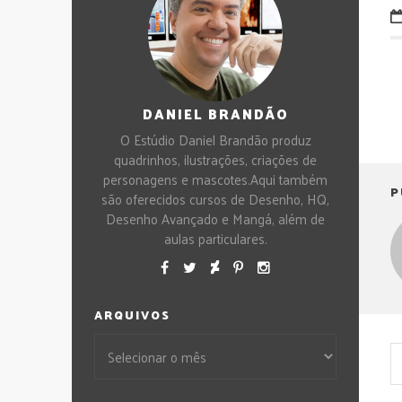
DANIEL BRANDÃO
O Estúdio Daniel Brandão produz
quadrinhos, ilustrações, criações de
personagens e mascotes.Aqui também
P
são oferecidos cursos de Desenho, HQ,
Desenho Avançado e Mangá, além de
aulas particulares.
ARQUIVOS