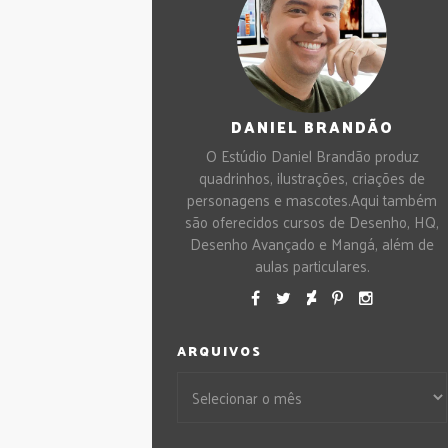
DANIEL BRANDÃO
O Estúdio Daniel Brandão produz
quadrinhos, ilustrações, criações de
personagens e mascotes.Aqui também
são oferecidos cursos de Desenho, HQ,
Desenho Avançado e Mangá, além de
aulas particulares.
ARQUIVOS