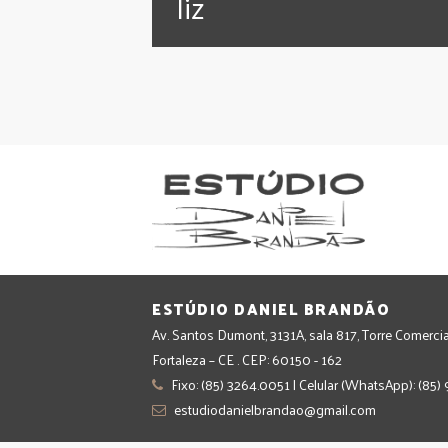
‪‎liz
ESTÚDIO DANIEL BRANDÃO
Av. Santos Dumont, 3131A, sala 817, Torre Comercia
Fortaleza – CE . CEP: 60150 - 162
Fixo: (85) 3264.0051 | Celular (WhatsApp): (85
estudiodanielbrandao@gmail.com