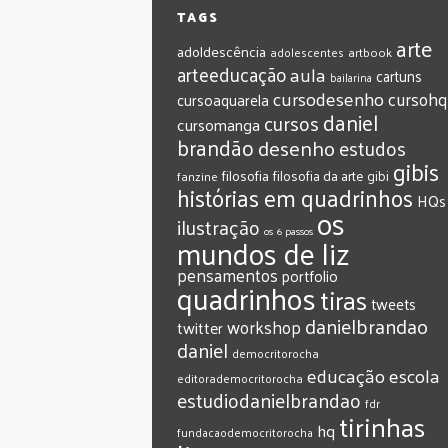
TAGS
arte
adoldescência
adolescentes
artbook
arteeducação
aula
cartuns
bailarina
cursodesenho
cursohq
cursoaquarela
daniel
cursos
cursomanga
brandão
desenho
estudos
gibis
filosofia
filosofia da arte
gibi
fanzine
histórias em quadrinhos
HQs
os
ilustração
os 6 passos
mundos de liz
pensamentos
portfolio
quadrinhos
tiras
tweets
‎danielbrandao‬
workshop
twitter
‎daniel‬
‎democritorocha
‎educação
‎escola
‎editorademocritorocha
‎estudiodanielbrandao
‎fdr
‎tirinhas
‎hq
‎fundacaodemocritorocha