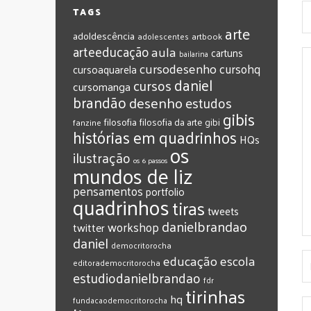
TAGS
arte
adoldescência
adolescentes
artbook
arteeducação
aula
cartuns
bailarina
cursodesenho
cursohq
cursoaquarela
daniel
cursos
cursomanga
brandão
desenho
estudos
gibis
filosofia
filosofia da arte
gibi
fanzine
histórias em quadrinhos
HQs
os
ilustração
os 6 passos
mundos de liz
pensamentos
portfolio
quadrinhos
tiras
tweets
‎danielbrandao‬
workshop
twitter
‎daniel‬
‎democritorocha
‎educação
‎escola
‎editorademocritorocha
‎estudiodanielbrandao
‎fdr
‎tirinhas
‎hq
‎fundacaodemocritorocha