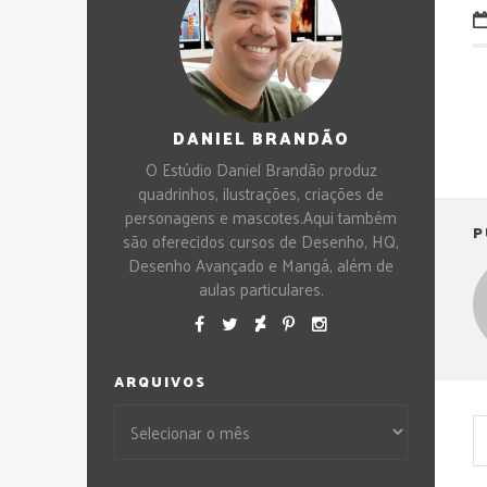
DANIEL BRANDÃO
O Estúdio Daniel Brandão produz
quadrinhos, ilustrações, criações de
personagens e mascotes.Aqui também
P
são oferecidos cursos de Desenho, HQ,
Desenho Avançado e Mangá, além de
aulas particulares.
ARQUIVOS