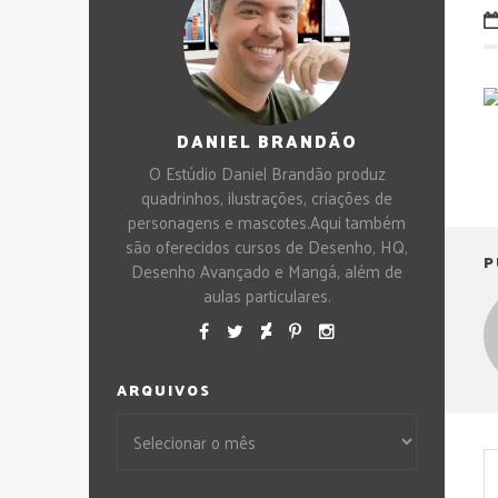
DANIEL BRANDÃO
O Estúdio Daniel Brandão produz
quadrinhos, ilustrações, criações de
personagens e mascotes.Aqui também
são oferecidos cursos de Desenho, HQ,
P
Desenho Avançado e Mangá, além de
aulas particulares.
ARQUIVOS