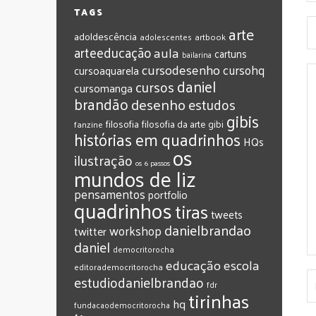
TAGS
arte
adoldescência
adolescentes
artbook
arteeducação
aula
cartuns
bailarina
cursodesenho
cursohq
cursoaquarela
daniel
cursos
cursomanga
brandão
desenho
estudos
gibis
filosofia
filosofia da arte
gibi
fanzine
histórias em quadrinhos
HQs
os
ilustração
os 6 passos
mundos de liz
pensamentos
portfolio
quadrinhos
tiras
tweets
‎danielbrandao‬
workshop
twitter
‎daniel‬
‎democritorocha
‎educação
‎escola
‎editorademocritorocha
‎estudiodanielbrandao
‎fdr
‎tirinhas
‎hq
‎fundacaodemocritorocha