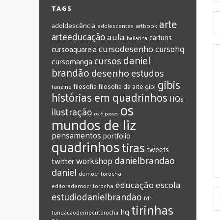
TAGS
arte
adoldescência
adolescentes
artbook
arteeducação
aula
cartuns
bailarina
cursodesenho
cursohq
cursoaquarela
daniel
cursos
cursomanga
brandão
desenho
estudos
gibis
filosofia
filosofia da arte
gibi
fanzine
histórias em quadrinhos
HQs
os
ilustração
os 6 passos
mundos de liz
pensamentos
portfolio
quadrinhos
tiras
tweets
‎danielbrandao‬
workshop
twitter
‎daniel‬
‎democritorocha
‎educação
‎escola
‎editorademocritorocha
‎estudiodanielbrandao
‎fdr
‎tirinhas
‎hq
‎fundacaodemocritorocha