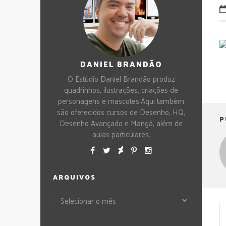
DANIEL BRANDÃO
O Estúdio Daniel Brandão produz
quadrinhos, ilustrações, criações de
personagens e mascotes.Aqui também
são oferecidos cursos de Desenho, HQ,
P
Desenho Avançado e Mangá, além de
aulas particulares.
ARQUIVOS