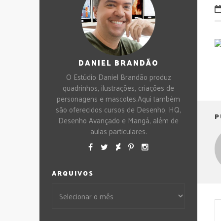
DANIEL BRANDÃO
O Estúdio Daniel Brandão produz
quadrinhos, ilustrações, criações de
personagens e mascotes.Aqui também
são oferecidos cursos de Desenho, HQ,
P
Desenho Avançado e Mangá, além de
aulas particulares.
ARQUIVOS