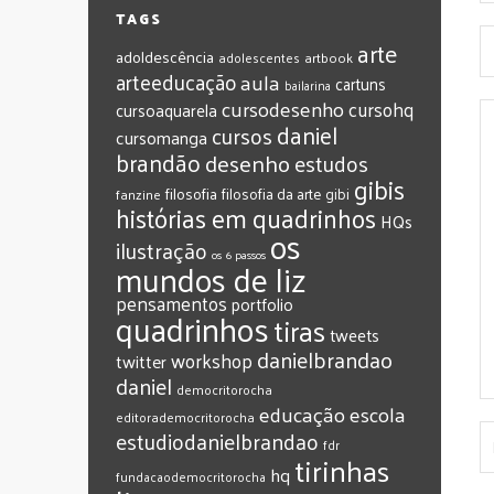
TAGS
arte
adoldescência
adolescentes
artbook
arteeducação
aula
cartuns
bailarina
cursodesenho
cursohq
cursoaquarela
daniel
cursos
cursomanga
brandão
desenho
estudos
gibis
filosofia
filosofia da arte
gibi
fanzine
histórias em quadrinhos
HQs
os
ilustração
os 6 passos
mundos de liz
pensamentos
portfolio
quadrinhos
tiras
tweets
‎danielbrandao‬
workshop
twitter
‎daniel‬
‎democritorocha
‎educação
‎escola
‎editorademocritorocha
‎estudiodanielbrandao
‎fdr
‎tirinhas
‎hq
‎fundacaodemocritorocha