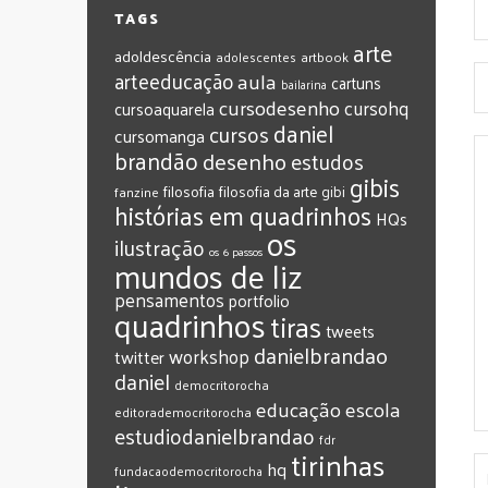
TAGS
arte
adoldescência
adolescentes
artbook
arteeducação
aula
cartuns
bailarina
cursodesenho
cursohq
cursoaquarela
daniel
cursos
cursomanga
brandão
desenho
estudos
gibis
filosofia
filosofia da arte
gibi
fanzine
histórias em quadrinhos
HQs
os
ilustração
os 6 passos
mundos de liz
pensamentos
portfolio
quadrinhos
tiras
tweets
‎danielbrandao‬
workshop
twitter
‎daniel‬
‎democritorocha
‎educação
‎escola
‎editorademocritorocha
‎estudiodanielbrandao
‎fdr
‎tirinhas
‎hq
‎fundacaodemocritorocha