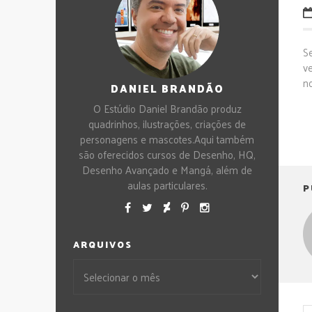
S
v
no
DANIEL BRANDÃO
O Estúdio Daniel Brandão produz
quadrinhos, ilustrações, criações de
personagens e mascotes.Aqui também
são oferecidos cursos de Desenho, HQ,
Desenho Avançado e Mangá, além de
aulas particulares.
P
ARQUIVOS