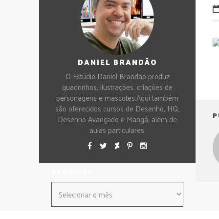
DANIEL BRANDÃO
O Estúdio Daniel Brandão produz
quadrinhos, ilustrações, criações de
personagens e mascotes.Aqui também
são oferecidos cursos de Desenho, HQ,
P
Desenho Avançado e Mangá, além de
aulas particulares.
ARQUIVOS