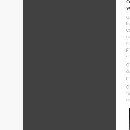
C
9
O
t
u
c
g
p
a
O
c
p
Os
f
c