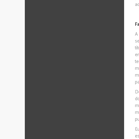
a
F
A
s
t
e
t
m
m
p
D
d
m
m
pu
E
e