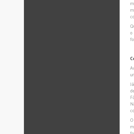
m
m
c
Q
o
f
C
A
u
J
de
F
N
c
O
m
f