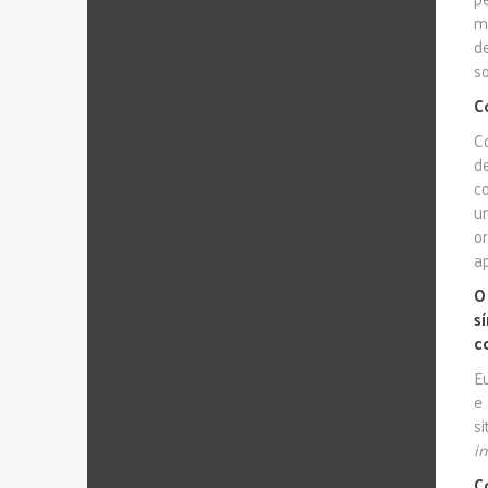
m
de
s
C
C
d
co
u
o
a
O
s
c
E
e
s
in
C