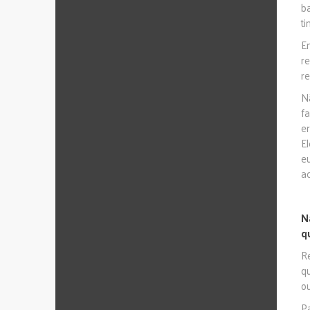
b
ti
E
r
r
N
f
e
E
eu
a
N
q
R
q
o
P