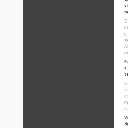
v
n
D
b
p
s
A
re
F
a
t
S
c
e
m
a
V
d