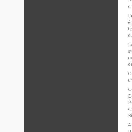
gr
U
é
t
qu
J
s
ro
de
O
u
O
El
P
c
Bi
A
J