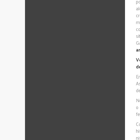
p
a
c
m
c
s
G
a
V
d
E
A
d
N
o
f
C
h
ni