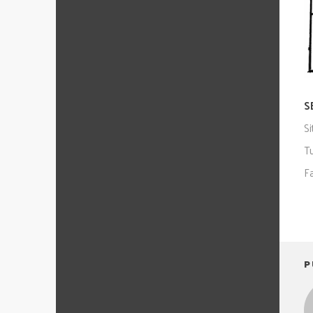
S
S
T
F
P