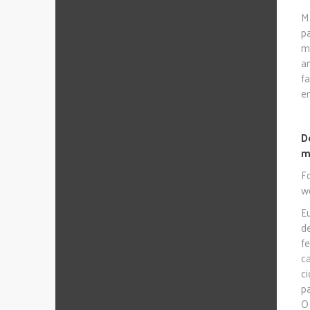
M
p
m
a
f
e
D
m
F
w
E
d
f
c
c
pa
O