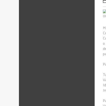
M
C
C
o
d
p
Pa
Tu
V
I
In
P
V