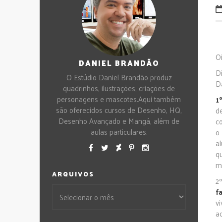
Oi
DANIEL BRANDÃO
D
O Estúdio Daniel Brandão produz
D
quadrinhos, ilustrações, criações de
personagens e mascotes.Aqui também
1
são oferecidos cursos de Desenho, HQ,
d
Desenho Avançado e Mangá, além de
c
aulas particulares.
o
a
q
m
ARQUIVOS
2
f
v
a