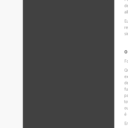
d
a
E
r
s
O
F
Q
e
d
f
p
t
o
é 
E