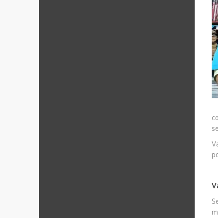
c
se
V
po
V
S
m