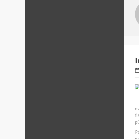
I
e
f
pú
P
p