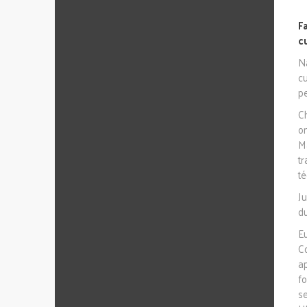
F
c
N
c
p
C
o
M
t
t
J
d
E
C
a
f
s