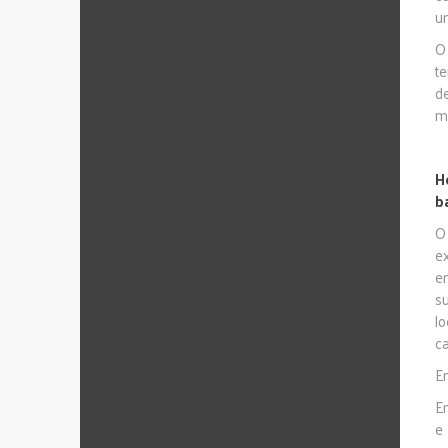
um
O
t
d
m
H
b
O
e
e
s
l
ca
E
E
e