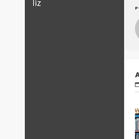
‪‎liz
P
A