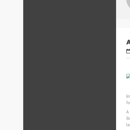
A
l
fo
A
B
t