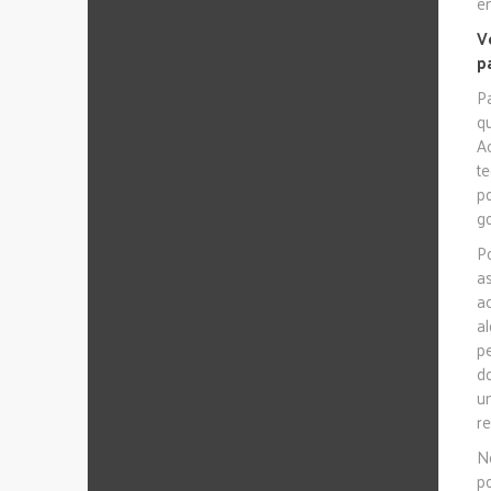
e
V
p
Pa
q
A
t
p
go
P
a
a
a
p
do
u
re
N
p