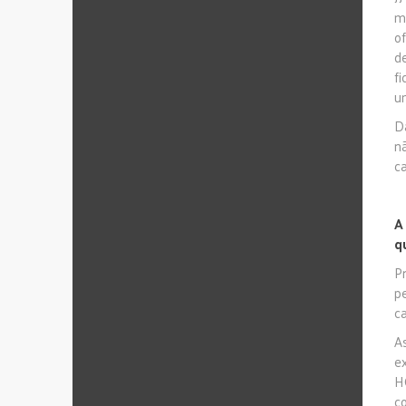
m
o
d
f
um
D
n
c
A
q
P
p
c
A
e
H
c