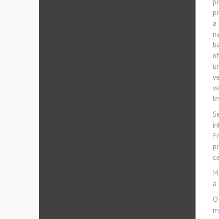
p
p
a
n
b
o
u
v
v
le
S
i
E
p
c
M
a
O
m