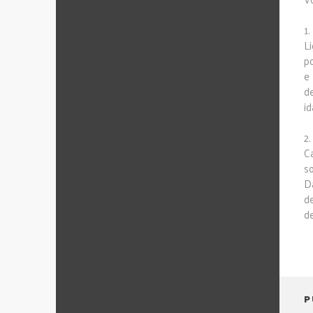
1.
L
p
e
d
id
2
C
so
D
d
de
P