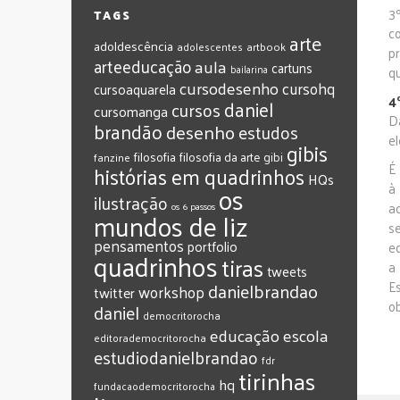
3
TAGS
c
arte
adoldescência
adolescentes
artbook
p
arteeducação
aula
cartuns
bailarina
q
cursodesenho
cursohq
cursoaquarela
4
daniel
cursos
cursomanga
D
brandão
desenho
estudos
e
gibis
filosofia
filosofia da arte
gibi
fanzine
É
histórias em quadrinhos
HQs
os
à
ilustração
a
os 6 passos
mundos de liz
s
pensamentos
portfolio
e
quadrinhos
tiras
a
tweets
E
‎danielbrandao‬
workshop
twitter
o
‎daniel‬
‎democritorocha
‎educação
‎escola
‎editorademocritorocha
‎estudiodanielbrandao
‎fdr
‎tirinhas
‎hq
‎fundacaodemocritorocha