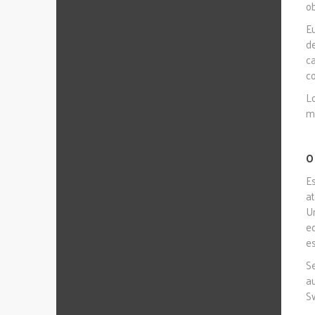
o
E
d
c
c
L
ma
O
E
a
U
e
es
Se
a
Sw