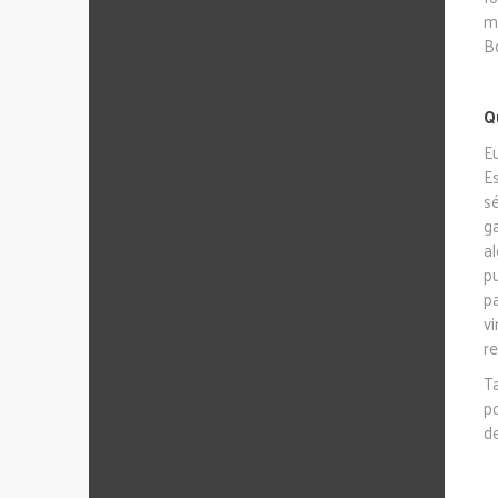
m
Bo
Q
E
E
s
g
a
p
p
v
re
T
p
d