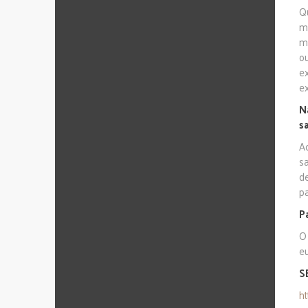
Qu
m
m
o
e
e
N
s
A
s
d
pa
P
O
e
S
h