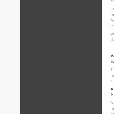
s
S
m
A
t
V
d
V
r
E
m
c
A
M
A
h
pe