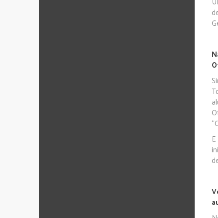
UF
d
Ge
N
O
S
T
a
O
“O
E
i
d
V
a
N