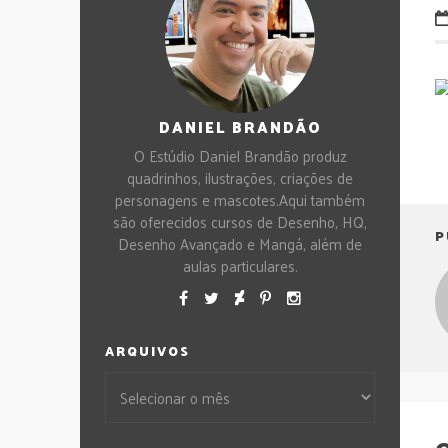
DANIEL BRANDÃO
O Estúdio Daniel Brandão produz
quadrinhos, ilustrações, criações de
personagens e mascotes.Aqui também
são oferecidos cursos de Desenho, HQ,
P
Desenho Avançado e Mangá, além de
aulas particulares.
ARQUIVOS