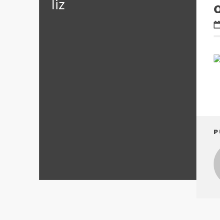
‪‎liz
O
P