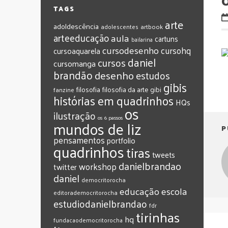
O
TAGS
arte
adoldescência
adolescentes
artbook
arteeducação
aula
cartuns
bailarina
cursodesenho
cursohq
cursoaquarela
daniel
cursos
cursomanga
brandão
desenho
estudos
gibis
filosofia
filosofia da arte
gibi
fanzine
histórias em quadrinhos
HQs
os
ilustração
os 6 passos
mundos de liz
P
pensamentos
portfolio
quadrinhos
tiras
tweets
‎danielbrandao‬
workshop
twitter
‎daniel‬
‎democritorocha
‎educação
‎escola
‎editorademocritorocha
‎estudiodanielbrandao
‎fdr
‎tirinhas
‎hq
‎fundacaodemocritorocha