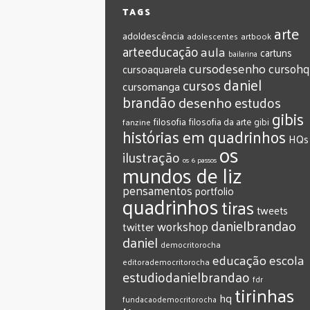
TAGS
arte
adoldescência
adolescentes
artbook
arteeducação
aula
cartuns
bailarina
cursodesenho
cursohq
cursoaquarela
daniel
cursos
cursomanga
brandão
desenho
estudos
gibis
filosofia
filosofia da arte
gibi
fanzine
histórias em quadrinhos
HQs
os
ilustração
os 6 passos
mundos de liz
pensamentos
portfolio
quadrinhos
tiras
tweets
‎danielbrandao‬
workshop
twitter
‎daniel‬
‎democritorocha
‎educação
‎escola
‎editorademocritorocha
‎estudiodanielbrandao
‎fdr
‎tirinhas
‎hq
‎fundacaodemocritorocha