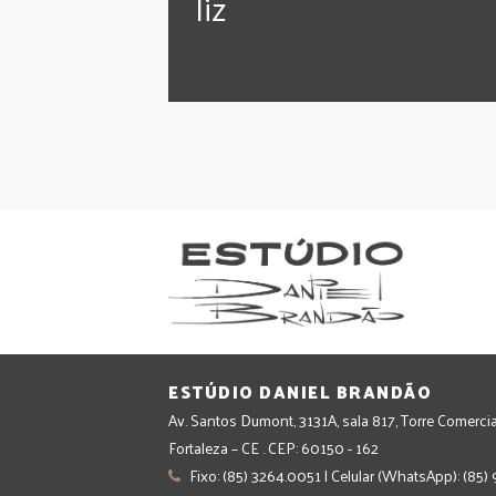
‪‎liz
ESTÚDIO DANIEL BRANDÃO
Av. Santos Dumont, 3131A, sala 817, Torre Comercia
Fortaleza – CE . CEP: 60150 - 162
Fixo: (85) 3264.0051 | Celular (WhatsApp): (85