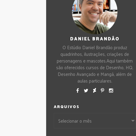
DANIEL BRANDÃO
O Estúdio Daniel Brandão produz
quadrinhos, ilustrações, criações de
personagens e mascotes.Aqui também
são oferecidos cursos de Desenho, HQ,
Desenho Avançado e Mangá, além de
aulas particulares.
ARQUIVOS