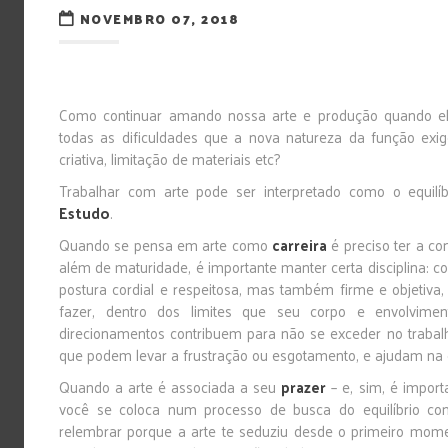
NOVEMBRO 07, 2018
Como continuar amando nossa arte e produção quando ela
todas as dificuldades que a nova natureza da função exig
criativa, limitação de materiais etc?
Trabalhar com arte pode ser interpretado como o equilíb
Estudo
.
Quando se pensa em arte como
carreira
é preciso ter a con
além de maturidade, é importante manter certa disciplina: c
postura cordial e respeitosa, mas também firme e objetiva
fazer, dentro dos limites que seu corpo e envolviment
direcionamentos contribuem para não se exceder no traba
que podem levar a frustração ou esgotamento, e ajudam na c
Quando a arte é associada a seu
prazer
– e, sim, é impor
você se coloca num processo de busca do equilíbrio c
relembrar porque a arte te seduziu desde o primeiro mome