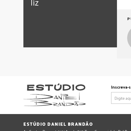
‪‎liz
P
Inscreva-s
ESTÚDIO DANIEL BRANDÃO