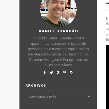
H
d
r
DANIEL BRANDÃO
p
O Estúdio Daniel Brandão produz
R
quadrinhos, ilustrações, criações de
personagens e mascotes.Aqui também
são oferecidos cursos de Desenho, HQ,
Desenho Avançado e Mangá, além de
aulas particulares.
ARQUIVOS