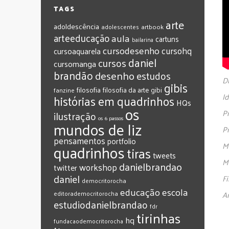
TAGS
arte
adoldescência
adolescentes
artbook
arteeducação
aula
cartuns
bailarina
cursodesenho
cursohq
cursoaquarela
daniel
cursos
cursomanga
brandão
desenho
estudos
D
gibis
filosofia
filosofia da arte
gibi
fanzine
I
histórias em quadrinhos
HQs
os
Pr
ilustração
os 6 passos
mundos de liz
P
pensamentos
portfolio
quadrinhos
M
tiras
tweets
M
‎danielbrandao‬
workshop
twitter
‎daniel‬
F
‎democritorocha
‎educação
‎escola
‎editorademocritorocha
A
‎estudiodanielbrandao
‎fdr
‎tirinhas
‎hq
‎fundacaodemocritorocha