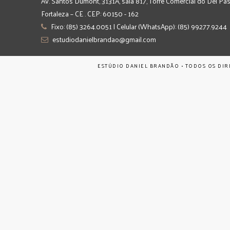
Av. Santos Dumont, 3131A, sala 817, Torre Comercial do Del Pas
Fortaleza – CE . CEP: 60150 - 162
Fixo: (85) 3264.0051 | Celular (WhatsApp): (85) 99277.9244
estudiodanielbrandao@gmail.com
ESTÚDIO DANIEL BRANDÃO • TODOS OS DIR