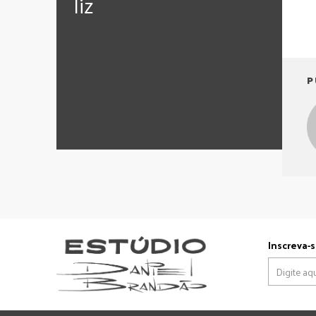
‪‎liz
P
Inscreva-s