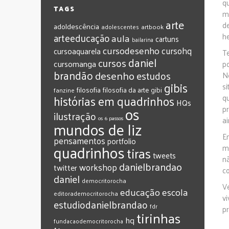
q
TAGS
m
arte
d
adoldescência
adolescentes
artbook
arteeducação
aula
he
cartuns
bailarina
cursodesenho
cursohq
cursoaquarela
T
daniel
cursos
cursomanga
p
brandão
desenho
estudos
N
gibis
s
filosofia
filosofia da arte
gibi
fanzine
histórias em quadrinhos
q
HQs
os
p
ilustração
os 6 passos
ai
mundos de liz
E
pensamentos
portfolio
quadrinhos
m
tiras
tweets
n
‎danielbrandao‬
workshop
twitter
co
‎daniel‬
‎democritorocha
Ve
‎educação
‎escola
‎editorademocritorocha
v
‎estudiodanielbrandao
‎fdr
p
‎tirinhas
‎hq
‎fundacaodemocritorocha