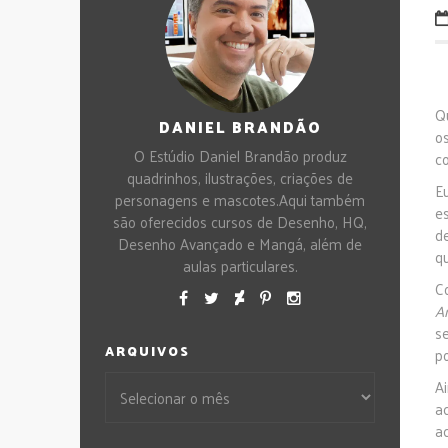
Q
DANIEL BRANDÃO
o
O Estúdio Daniel Brandão produz
c
quadrinhos, ilustrações, criações de
E
personagens e mascotes.Aqui também
e
são oferecidos cursos de Desenho, HQ,
de
Desenho Avançado e Mangá, além de
qu
aulas particulares.
C
A
s
ARQUIVOS
p
A
ac
a