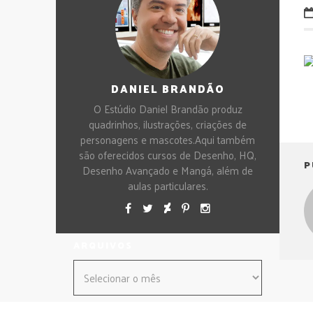
DANIEL BRANDÃO
O Estúdio Daniel Brandão produz
quadrinhos, ilustrações, criações de
personagens e mascotes.Aqui também
são oferecidos cursos de Desenho, HQ,
P
Desenho Avançado e Mangá, além de
aulas particulares.
ARQUIVOS