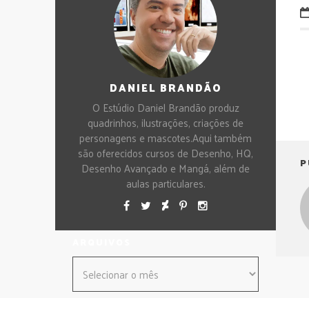
DANIEL BRANDÃO
O Estúdio Daniel Brandão produz
quadrinhos, ilustrações, criações de
personagens e mascotes.Aqui também
são oferecidos cursos de Desenho, HQ,
P
Desenho Avançado e Mangá, além de
aulas particulares.
ARQUIVOS