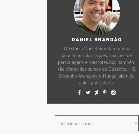
DANIEL BRANDÃO
O Estúdio Daniel Brandão produz
quadrinhos, ilustrações, criações de
personagens e mascotes.Aqui também
são oferecidos cursos de Desenho, HQ,
Desenho Avançado e Mangá, além de
aulas particulares.
ARQUIVOS