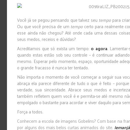
Você já se pegou pensando que talvez seu
tempo
para cria
Ou que você precisa de um
tempo
certo para realmente co
esse ainda não chegou? Até onde cada uma dessas coisas 
seus medos, receios e dúvidas?
Acreditamos que só exista um tempo:
o agora
. Lamentar-
quando estas estão sob seu controle – é continuar adiando
mesmo. Esperar pelo momento, espaço, oportunidade adequ
o grande fracasso é nunca ter tentado.
Não importa o momento de você começar a seguir sua voca
abraça ela parece diferente de tudo o que é feito – porque
verdade, sua sinceridade. Abrace seus medos e incerteza
também refletem quem você é e permita-se até mesmo não
empolgado o bastante para acordar e viver daquilo para sem
Força a todos.
Conhecem a escola de imagens
Gobelins
? Com base na fran
por alguns dos mais belos curtas animados do site.
Iemanj