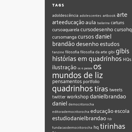
TAGS
arte
adoldescência
adolescentes
artbook
arteeducação
aula
cartuns
bailarina
cursodesenho
cursohq
cursoaquarela
daniel
cursos
cursomanga
brandão
desenho
estudos
gibis
filosofia
filosofia da arte
gibi
fanzine
histórias em quadrinhos
HQs
os
ilustração
os 6 passos
mundos de liz
pensamentos
portfolio
quadrinhos
tiras
tweets
‎danielbrandao‬
workshop
twitter
‎daniel‬
‎democritorocha
‎educação
‎escola
‎editorademocritorocha
‎estudiodanielbrandao
‎fdr
‎tirinhas
‎hq
‎fundacaodemocritorocha