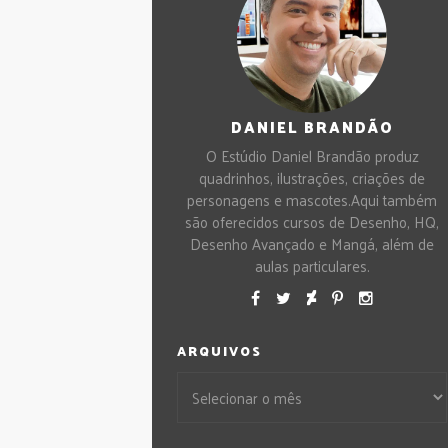
DANIEL BRANDÃO
O Estúdio Daniel Brandão produz
quadrinhos, ilustrações, criações de
personagens e mascotes.Aqui também
são oferecidos cursos de Desenho, HQ,
Desenho Avançado e Mangá, além de
aulas particulares.
ARQUIVOS