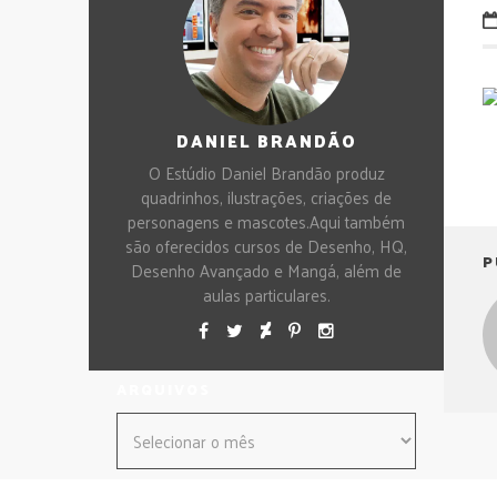
DANIEL BRANDÃO
O Estúdio Daniel Brandão produz
quadrinhos, ilustrações, criações de
personagens e mascotes.Aqui também
são oferecidos cursos de Desenho, HQ,
P
Desenho Avançado e Mangá, além de
aulas particulares.
ARQUIVOS