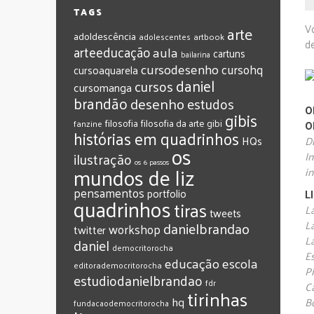
TAGS
V
arte
adoldescência
adolescentes
artbook
de
arteeducação
aula
cartuns
bailarina
cursodesenho
cursohq
cursoaquarela
daniel
cursos
cursomanga
brandão
desenho
estudos
O
gibis
filosofia
filosofia da arte
gibi
fanzine
O
histórias em quadrinhos
HQs
Di
os
ilustração
I
os 6 passos
mundos de liz
in
pensamentos
portfolio
L
quadrinhos
tiras
Lá
tweets
L
‎danielbrandao‬
workshop
twitter
L
‎daniel‬
‎democritorocha
Es
‎educação
‎escola
‎editorademocritorocha
Pi
‎estudiodanielbrandao
‎fdr
C
‎tirinhas
‎hq
B
‎fundacaodemocritorocha