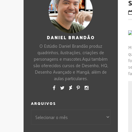
DANIEL BRANDÃO
O Estúdio Daniel Brandão produz
M
quadrinhos, ilustrações, criações de
q
personagens e mascotes.Aqui também
f
são oferecidos cursos de Desenho, HQ,
s
Desenho Avançado e Mangá, além de
f
aulas particulares.
ARQUIVOS