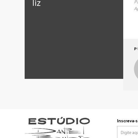
‪‎liz
P
A
P
Inscreva-s