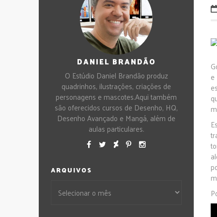
DANIEL BRANDÃO
G
O Estúdio Daniel Brandão produz
e
quadrinhos, ilustrações, criações de
e
personagens e mascotes.Aqui também
q
são oferecidos cursos de Desenho, HQ,
m
Desenho Avançado e Mangá, além de
E
aulas particulares.
t
t
a
po
ARQUIVOS
m
Po