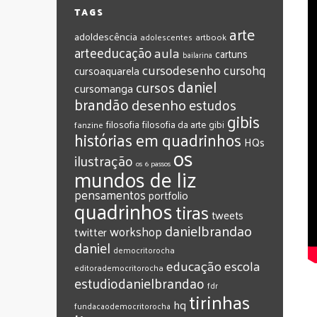
TAGS
arte
adoldescência
adolescentes
artbook
arteeducação
aula
cartuns
bailarina
cursodesenho
cursohq
cursoaquarela
daniel
cursos
cursomanga
brandão
desenho
estudos
gibis
filosofia
filosofia da arte
gibi
fanzine
histórias em quadrinhos
HQs
os
ilustração
os 6 passos
mundos de liz
pensamentos
portfolio
quadrinhos
tiras
tweets
‎danielbrandao‬
workshop
twitter
‎daniel‬
‎democritorocha
‎educação
‎escola
‎editorademocritorocha
‎estudiodanielbrandao
‎fdr
‎tirinhas
‎hq
‎fundacaodemocritorocha