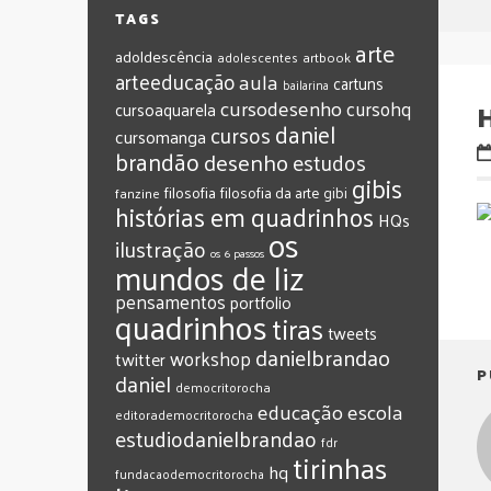
TAGS
arte
adoldescência
adolescentes
artbook
arteeducação
aula
cartuns
bailarina
cursodesenho
cursohq
cursoaquarela
daniel
cursos
cursomanga
brandão
desenho
estudos
gibis
filosofia
filosofia da arte
gibi
fanzine
histórias em quadrinhos
HQs
os
ilustração
os 6 passos
mundos de liz
pensamentos
portfolio
quadrinhos
tiras
tweets
‎danielbrandao‬
workshop
twitter
P
‎daniel‬
‎democritorocha
‎educação
‎escola
‎editorademocritorocha
‎estudiodanielbrandao
‎fdr
‎tirinhas
‎hq
‎fundacaodemocritorocha