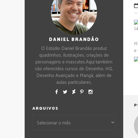
DANIEL BRANDÃO
Ma
O Estúdio Daniel Brandão produz
e
quadrinhos, ilustrações, criações de
personagens e mascotes.Aqui também
são oferecidos cursos de Desenho, HQ,
Desenho Avançado e Mangá, além de
aulas particulares.
P
ARQUIVOS