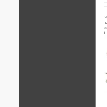
S
h
po
H