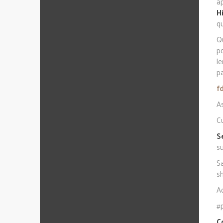
a
H
qu
Q
p
l
pa
f
As
Cu
S
s
Sa
s
Ao
#
C