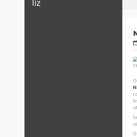
‪‎liz
D
N
c
t
si
S
c
O