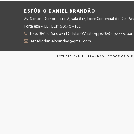
ESTÚDIO DANIEL BRANDÃO
Av. Santos Dumont, 3131A, sala 817, Torre Comercial do Del Pas
Fortaleza – CE . CEP: 60150 - 162
Fixo: (85) 3264.0051 | Celular (WhatsApp): (85) 99277.9244
estudiodanielbrandao@gmail.com
ESTÚDIO DANIEL BRANDÃO • TODOS OS DIR