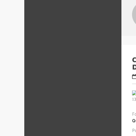
C
F
Q
P