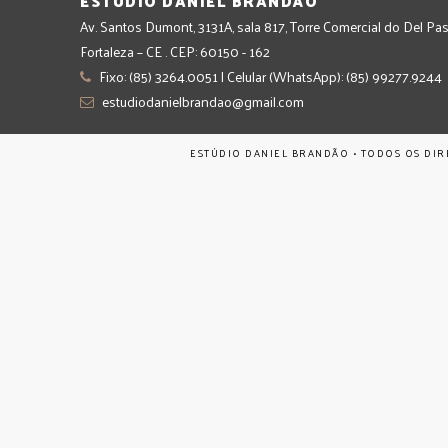
ESTÚDIO DANIEL BRANDÃO
Av. Santos Dumont, 3131A, sala 817, Torre Comercial do Del Pas
Fortaleza – CE . CEP: 60150 - 162
Fixo: (85) 3264.0051 | Celular (WhatsApp): (85) 99277.9244
estudiodanielbrandao@gmail.com
ESTÚDIO DANIEL BRANDÃO • TODOS OS DIR