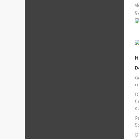
v
g
M
D
G
cr
Q
C
q
P
Sc
D