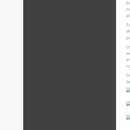
b
m
at
E
d
p
O
e
e
r
D
d