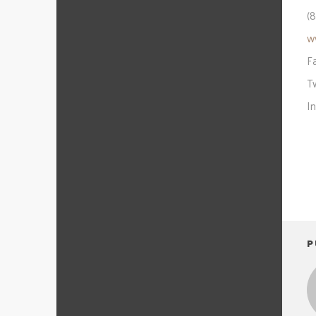
(
w
F
T
I
P