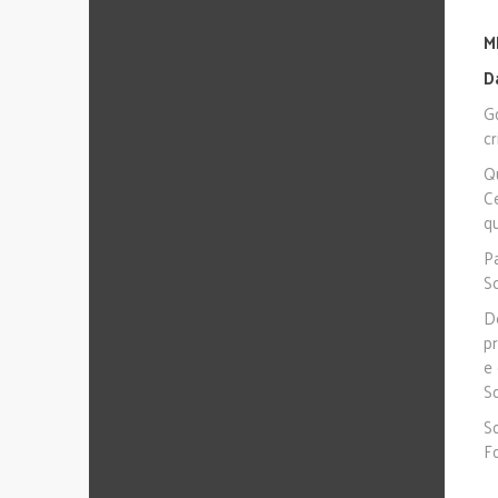
M
D
G
cr
Q
C
q
P
Sc
D
p
e
S
S
F