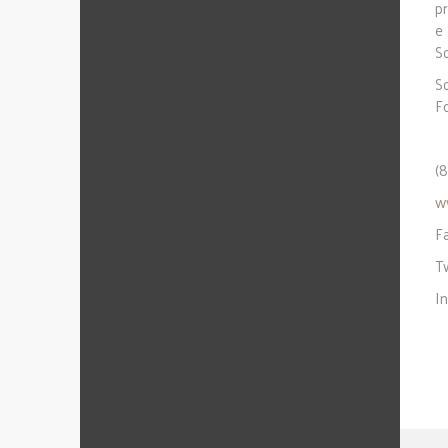
p
e
S
S
F
(
w
F
T
I