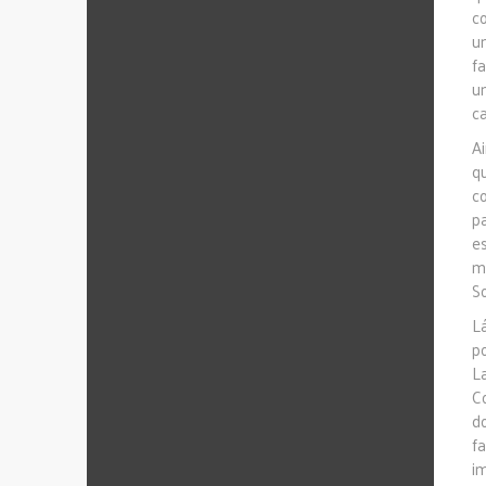
c
u
f
u
c
A
q
c
p
e
m
So
L
p
L
C
d
f
i