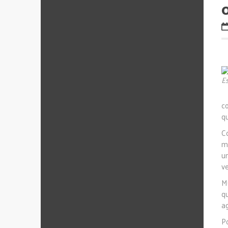
c
q
C
mo
u
v
Mu
q
a
P