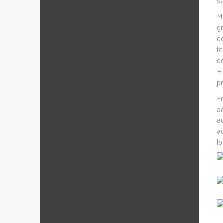
s
M
gr
d
te
d
H
pr
E
a
a
a
lo