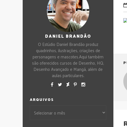
DANIEL BRANDÃO
O Estúdio Daniel Brandão produz
quadrinhos, ilustrações, criações de
personagens e mascotes.Aqui também
são oferecidos cursos de Desenho, HQ,
P
Desenho Avançado e Mangá, além de
aulas particulares.
ARQUIVOS