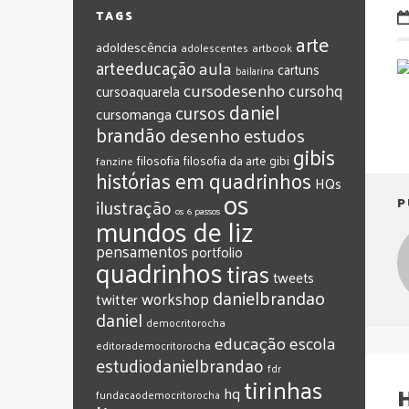
TAGS
arte
adoldescência
adolescentes
artbook
arteeducação
aula
cartuns
bailarina
cursodesenho
cursohq
cursoaquarela
daniel
cursos
cursomanga
brandão
desenho
estudos
gibis
filosofia
filosofia da arte
gibi
fanzine
histórias em quadrinhos
HQs
os
ilustração
P
os 6 passos
mundos de liz
pensamentos
portfolio
quadrinhos
tiras
tweets
‎danielbrandao‬
workshop
twitter
‎daniel‬
‎democritorocha
‎educação
‎escola
‎editorademocritorocha
‎estudiodanielbrandao
‎fdr
‎tirinhas
‎hq
‎fundacaodemocritorocha