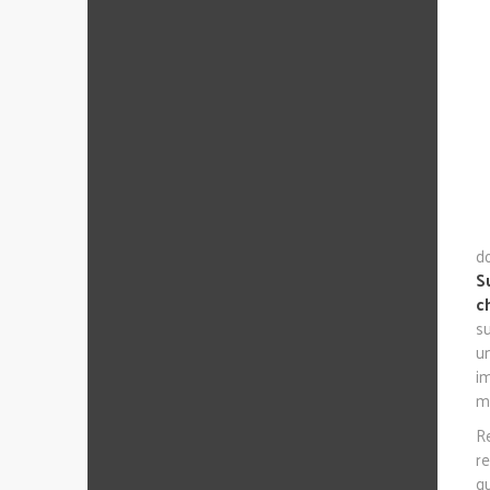
d
S
c
s
u
i
m
R
r
q