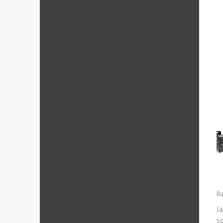
il
J
s