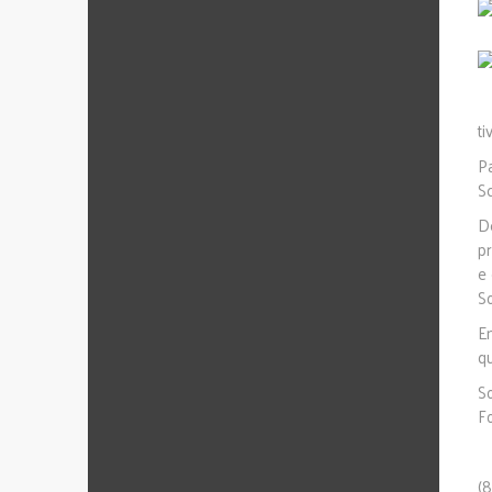
ti
P
Sc
D
p
e
S
E
q
S
F
(