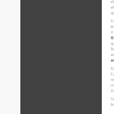
e
e
ap
F
t
J
O
q
B
a
o
E
C
r
m
De
S
br