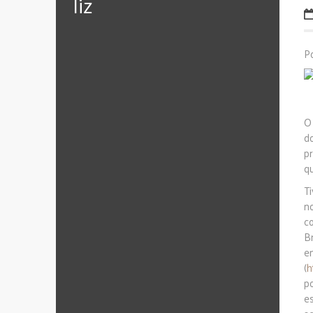
‪‎liz
P
O
d
pr
q
T
n
c
B
e
(
h
p
e