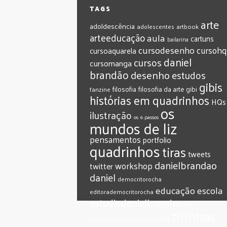
TAGS
arte
adoldescência
adolescentes
artbook
arteeducação
aula
cartuns
bailarina
cursodesenho
cursohq
cursoaquarela
daniel
cursos
cursomanga
brandão
desenho
estudos
gibis
filosofia
filosofia da arte
gibi
fanzine
histórias em quadrinhos
HQs
os
ilustração
os 6 passos
mundos de liz
pensamentos
portfolio
quadrinhos
tiras
tweets
‎danielbrandao‬
workshop
twitter
‎daniel‬
‎democritorocha
‎educação
‎escola
‎editorademocritorocha
‎estudiodanielbrandao
‎fdr
‎tirinhas
‎hq
‎fundacaodemocritorocha