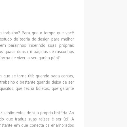
m trabalho? Para que o tempo que você
studo de teoria do design para melhor
em barzinhos inserindo suas próprias
as quase duas mil páginas de rascunhos
 forma de viver, o seu ganha-pão?
que se torna útil: quando paga contas,
trabalho o bastante quando deixa de ser
uisitos, que fecha boletos, que garante
uz sentimentos de sua própria história. Ao
ado que traduz suas raízes é ser útil. A
 instante em que conecta os enamorados