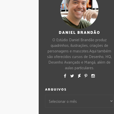
DANIEL BRANDÃO
O Estúdio Daniel Brandão produz
quadrinhos, ilustrações, criações de
personagens e mascotes.Aqui também
são oferecidos cursos de Desenho, HQ,
Desenho Avançado e Mangá, além de
aulas particulares.
ARQUIVOS